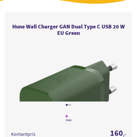
Hune Wall Charger GAN Dual Type C USB 20 W
EU Green
Læs
mere
Grøn
om
Hune
160
Wall
Kontantpris
,-
Charger