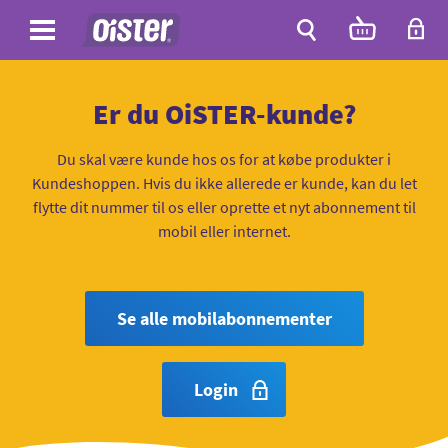
Site
Antal
varer
i
Site
kurven:
Søg
Er du OiSTER-kunde?
Du skal være kunde hos os for at købe produkter i
Kundeshoppen. Hvis du ikke allerede er kunde, kan du let
flytte dit nummer til os eller oprette et nyt abonnement til
mobil eller internet.
Se alle mobilabonnementer
Login