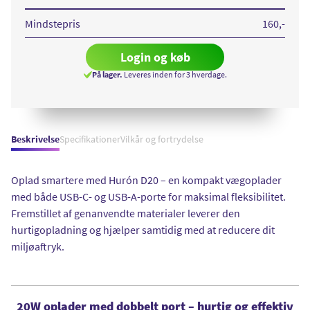
GAN
Dual
Type
Mindstepris
160
,-
C
USB
20
W
Login og køb
EU
Green
På lager.
Leveres inden for 3 hverdage.
Beskrivelse
Specifikationer
Vilkår og fortrydelse
Oplad smartere med Hurón D20 – en kompakt vægoplader
med både USB-C- og USB-A-porte for maksimal fleksibilitet.
Fremstillet af genanvendte materialer leverer den
hurtigopladning og hjælper samtidig med at reducere dit
miljøaftryk.
20W oplader med dobbelt port – hurtig og effektiv