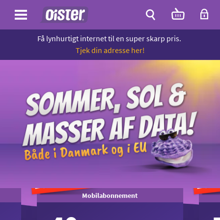
Site
Antal
varer
i
Site
kurven:
Få lynhurtigt internet til en super skarp pris.
Søg
Tjek din adresse her!
Mobilabonnement