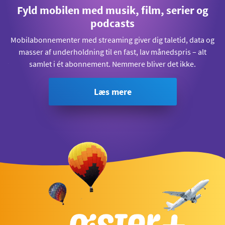
Fyld mobilen med musik, film, serier og
podcasts
Mobilabonnementer med streaming giver dig taletid, data og
masser af underholdning til en fast, lav månedspris – alt
samlet i ét abonnement. Nemmere bliver det ikke.
Læs mere