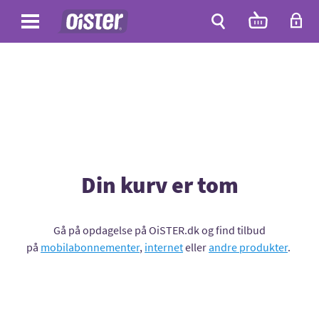
Site
Antal
varer
i
Site
kurven:
Søg
Din kurv er tom
Gå på opdagelse på OiSTER.dk og find tilbud
på
mobilabonnementer
,
internet
eller
andre produkter
.