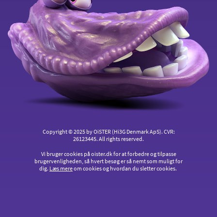
Ledige stillinger
Klagevejledning
Se også
Tilgængelighedserklæring
Mobiltelefoni for alle
Fortryd aftale
Billigste mobilabonnement
Billig mobil
Mobilselskaber
Copyright © 2025 by OiSTER (Hi3G Denmark ApS). CVR:
26123445. All rights reserved.
Vi bruger cookies på oister.dk for at forbedre og tilpasse
brugervenligheden, så hvert besøg er så nemt som muligt for
dig.
Læs mere
om cookies og hvordan du sletter cookies.