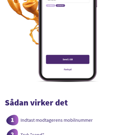
Sådan virker det
1:
Indtast modtagerens mobilnummer
2:
Tryk "send"