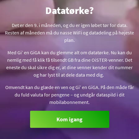
Datatørke?
Det er den 9. i måneden, og du er igen løbet tør for data.
Resten af måneden må du nasse WiFi og datadeling på højeste
plan.
Med Gi’ en GiGA kan du glemme alt om datatørke. Nu kan du
nemlig med få klik få tilsendt GB fra dine OiSTER-venner. Det
eneste du skal sikre dig er, at dine venner kender dit nummer
og har lyst til at dele data med dig.
Omvendt kan du glæde en ven og Gi’ en GiGA. På den måde får
du fuld valuta for pengene – og undgår dataspild i dit
mobilabonnement.
Kom igang