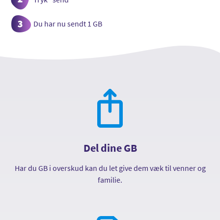
3:
Du har nu sendt 1 GB
Del dine GB
Har du GB i overskud kan du let give dem væk til venner og
familie.