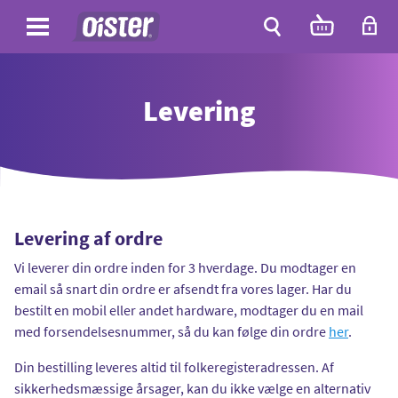
Site
Antal
varer
i
Site
kurven:
Søg
Levering
Levering af ordre
Vi leverer din ordre inden for 3 hverdage. Du modtager en
email så snart din ordre er afsendt fra vores lager. Har du
bestilt en mobil eller andet hardware, modtager du en mail
med forsendelsesnummer, så du kan følge din ordre
her
.
Din bestilling leveres altid til folkeregisteradressen. Af
sikkerhedsmæssige årsager, kan du ikke vælge en alternativ