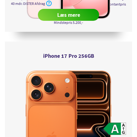
256GB
256GB
256GB
40 mdr. OiSTER Afdrag
Kontantpris
Soft
Black
White
Pink
Læs mere
om iPhone 17e 256GB
Mindstepris
5.200,-
iPhone 17 Pro 256GB
Vis detalj