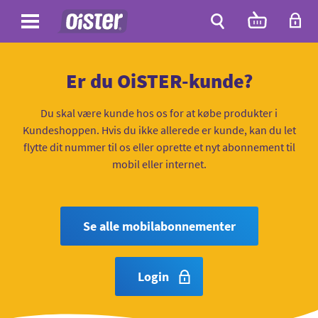
Site
Antal
varer
i
Site
kurven:
Søg
Er du OiSTER-kunde?
Du skal være kunde hos os for at købe produkter i
Kundeshoppen. Hvis du ikke allerede er kunde, kan du let
flytte dit nummer til os eller oprette et nyt abonnement til
mobil eller internet.
Se alle mobilabonnementer
Login