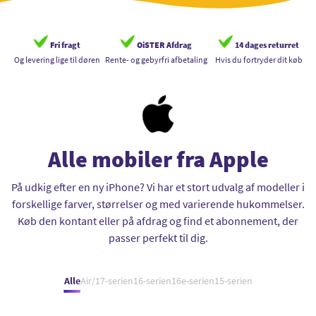
Fri fragt
OiSTER Afdrag
14 dages returret
Og levering lige til døren
Rente- og gebyrfri afbetaling
Hvis du fortryder dit køb
Alle mobiler fra Apple
På udkig efter en ny iPhone? Vi har et stort udvalg af modeller i
forskellige farver, størrelser og med varierende hukommelser.
Køb den kontant eller på afdrag og find et abonnement, der
passer perfekt til dig.
Alle
Air/17-serien
16-serien
16e-serien
15-serien