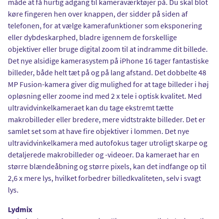
måde at få hurtig adgang til kameraværktøjer på. Du skal blot
køre fingeren hen over knappen, der sidder på siden af
telefonen, for at vælge kamerafunktioner som eksponering
eller dybdeskarphed, bladre igennem de forskellige
objektiver eller bruge digital zoom til at indramme dit billede.
Det nye alsidige kamerasystem på iPhone 16 tager fantastiske
billeder, både helt tæt på og på lang afstand. Det dobbelte 48
MP Fusion-kamera giver dig mulighed for at tage billeder i høj
opløsning eller zoome ind med 2 x tele i optisk kvalitet. Med
ultravidvinkelkameraet kan du tage ekstremt tætte
makrobilleder eller bredere, mere vidtstrakte billeder. Det er
samlet set som at have fire objektiver i lommen. Det nye
ultravidvinkelkamera med autofokus tager utroligt skarpe og
detaljerede makrobilleder og -videoer. Da kameraet har en
større blændeåbning og større pixels, kan det indfange op til
2,6 x mere lys, hvilket forbedrer billedkvaliteten, selv i svagt
lys.
Lydmix