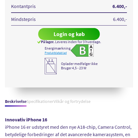
Black
Ultramarine
Teal
White
Pink
Kontantpris
6.400
,-
Mindstepris
6.400
,-
Login og køb
På lager.
Leveres inden for 3 hverdage.
Energimærkning
Vis detaljeret energiforb
Produktdatablad
Oplader medfølger ikke
Bruger 4,5 - 23 W
Beskrivelse
Specifikationer
Vilkår og fortrydelse
Innovativ iPhone 16
iPhone 16 er udstyret med den nye A18-chip, Camera Control,
betydelige forbedringer af det avancerede kamerasystem, en