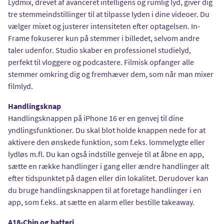
Lydmix, drevet af avanceret intelligens og rumlig lyd, giver dig
tre stemmeindstillinger til at tilpasse lyden i dine videoer. Du
vælger mixet og justerer intensiteten efter optagelsen. In-
Frame fokuserer kun på stemmer i billedet, selvom andre
taler udenfor. Studio skaber en professionel studielyd,
perfekt til vloggere og podcastere. Filmisk opfanger alle
stemmer omkring dig og fremhæver dem, som når man mixer
filmlyd.
Handlingsknap
Handlingsknappen på iPhone 16 er en genvej til dine
yndlingsfunktioner. Du skal blot holde knappen nede for at
aktivere den ønskede funktion, som f.eks. lommelygte eller
lydløs m.fl. Du kan også indstille genveje til at åbne en app,
sætte en række handlinger i gang eller ændre handlinger alt
efter tidspunktet på dagen eller din lokalitet. Derudover kan
du bruge handlingsknappen til at foretage handlinger i en
app, som f.eks. at sætte en alarm eller bestille takeaway.
A18-Chip og batteri