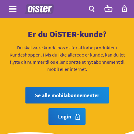
Site
Antal
varer
i
Site
kurven:
Søg
Er du OiSTER-kunde?
Du skal være kunde hos os for at købe produkter i
Kundeshoppen. Hvis du ikke allerede er kunde, kan du let
flytte dit nummer til os eller oprette et nyt abonnement til
mobil eller internet.
Se alle mobilabonnementer
Login