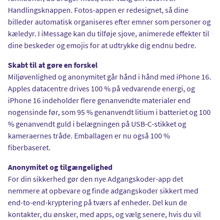
Handlingsknappen. Fotos-appen er redesignet, så dine
billeder automatisk organiseres efter emner som personer og
kæledyr. I iMessage kan du tilføje sjove, animerede effekter til
dine beskeder og emojis for at udtrykke dig endnu bedre.
Skabt til at gøre en forskel
Miljøvenlighed og anonymitet går hånd i hånd med iPhone 16.
Apples datacentre drives 100 % på vedvarende energi, og
iPhone 16 indeholder flere genanvendte materialer end
nogensinde før, som 95 % genanvendt litium i batteriet og 100
% genanvendt guld i belægningen på USB-C-stikket og
kameraernes tråde. Emballagen er nu også 100 %
fiberbaseret.
Anonymitet og tilgængelighed
For din sikkerhed gør den nye Adgangskoder-app det
nemmere at opbevare og finde adgangskoder sikkert med
end-to-end-kryptering på tværs af enheder. Del kun de
kontakter, du ønsker, med apps, og vælg senere, hvis du vil