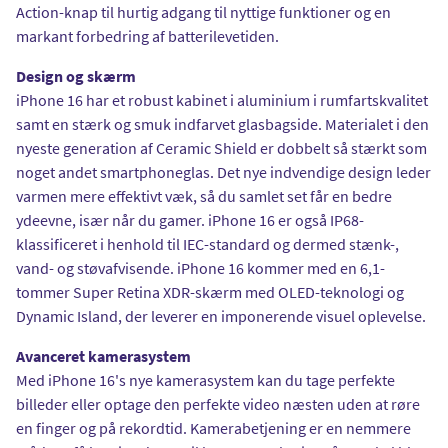
Action-knap til hurtig adgang til nyttige funktioner og en
markant forbedring af batterilevetiden.
Design og skærm
iPhone 16 har et robust kabinet i aluminium i rumfartskvalitet
samt en stærk og smuk indfarvet glasbagside. Materialet i den
nyeste generation af Ceramic Shield er dobbelt så stærkt som
noget andet smartphoneglas. Det nye indvendige design leder
varmen mere effektivt væk, så du samlet set får en bedre
ydeevne, især når du gamer. iPhone 16 er også IP68-
klassificeret i henhold til IEC-standard og dermed stænk-,
vand- og støvafvisende. iPhone 16 kommer med en 6,1-
tommer Super Retina XDR-skærm med OLED-teknologi og
Dynamic Island, der leverer en imponerende visuel oplevelse.
Avanceret kamerasystem
Med iPhone 16's nye kamerasystem kan du tage perfekte
billeder eller optage den perfekte video næsten uden at røre
en finger og på rekordtid. Kamerabetjening er en nemmere