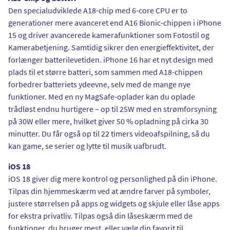
Den specialudviklede A18-chip med 6-core CPU er to
generationer mere avanceret end A16 Bionic-chippen i iPhone
15 og driver avancerede kamerafunktioner som Fotostil og
Kamerabetjening. Samtidig sikrer den energieffektivitet, der
forlænger batterilevetiden. iPhone 16 har et nyt design med
plads til et større batteri, som sammen med A18-chippen
forbedrer batteriets ydeevne, selv med de mange nye
funktioner. Med en ny MagSafe-oplader kan du oplade
trådløst endnu hurtigere – op til 25W med en strømforsyning
på 30W eller mere, hvilket giver 50 % opladning på cirka 30
minutter. Du får også op til 22 timers videoafspilning, så du
kan game, se serier og lytte til musik uafbrudt.
iOS 18
iOS 18 giver dig mere kontrol og personlighed på din iPhone.
Tilpas din hjemmeskærm ved at ændre farver på symboler,
justere størrelsen på apps og widgets og skjule eller låse apps
for ekstra privatliv. Tilpas også din låseskærm med de
funktioner, du bruger mest, eller vælg din favorit til