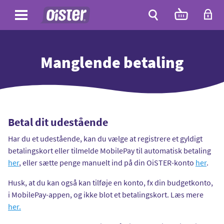
Site
Antal
varer
i
Site
kurven:
Søg
Manglende betaling
Betal dit udestående
Har du et udestående, kan du vælge at registrere et gyldigt
betalingskort eller tilmelde MobilePay til automatisk betaling
her
, eller sætte penge manuelt ind på din OiSTER-konto
her
.
Husk, at du kan også kan tilføje en konto, fx din budgetkonto,
i MobilePay-appen, og ikke blot et betalingskort. Læs mere
her.