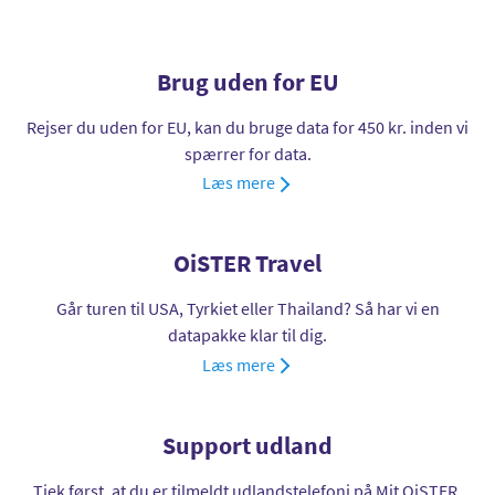
hvilket betyder, at du desværre ikke kan bruge
HelloGlobe.
Brug uden for EU
Rejser du uden for EU, kan du bruge data for 450 kr. inden vi
spærrer for data.
Læs mere
OiSTER Travel
Går turen til USA, Tyrkiet eller Thailand? Så har vi en
datapakke klar til dig.
Læs mere
Support udland
Tjek først, at du er tilmeldt udlandstelefoni på Mit OiSTER.