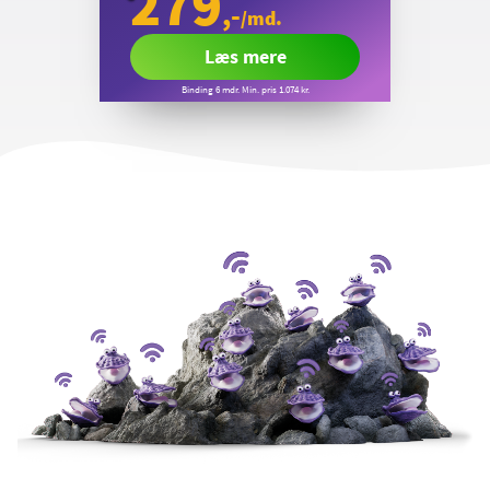
279
,-
/md.
Læs mere
Binding 6 mdr. Min. pris 1.074 kr.