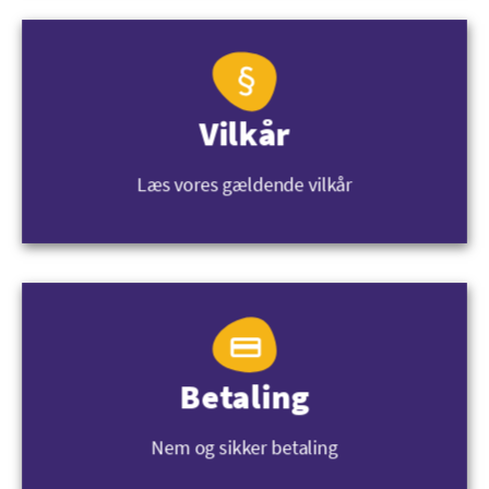
internetabonnement med 1 TB. Her løber I ikke bare
sådan tør for data, selvom I bruger nettet rigtig meget
og hele tiden.
Vilkår
Læs vores gældende vilkår
Betaling
Nem og sikker betaling