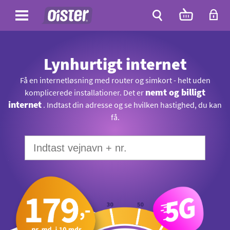
Site
Antal
varer
i
Site
kurven:
Søg
Lynhurtigt internet
Få en internetløsning med router og simkort - helt uden
nemt og billigt
komplicerede installationer. Det er
internet
. Indtast din adresse og se hvilken hastighed, du kan
få.