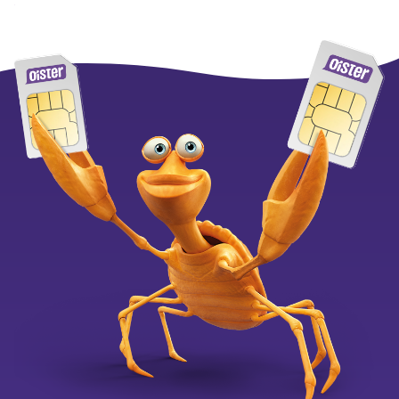
kan det opsiges når som helst, hvorefter abonnementet
ophører efter 30 dage. Vælger du 4G eller 5G Internet
som en samlet løsning inkl. router binder du dig i 6 mdr.
Du har altid 14 dages returret.