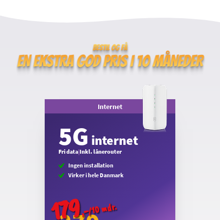
Internet
5G
 internet
Fri data
|
Inkl. lånerouter
Ingen installation
Virker i hele Danmark
179
/10 mdr.
,-