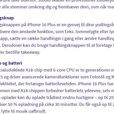
r alle stemmer omkring dig og fremhæver dem, som når man
gsknap
sknappen på iPhone 16 Plus er en genvej til dine yndlings
ktivere den ønskede funktion, som f.eks. lommelygte eller lydl
app, sætte en række handlinger i gang eller ændre handlinge
t. Derudover kan du bruge handlingsknappen til at foretage h
ler bestille takeaway.
 og batteri
ialudviklede A18-chip med 6-core CPU er to generationer m
5 og driver avancerede kamerafunktioner som Fotostil og K
fektivitet, der forlænger batterilevetiden. iPhone 16 Plus har 
men med A18-chippen forbedrer batteriets ydeevne, selv m
oplader kan du oplade trådløst endnu hurtigere – op til 2
giver 50 % opladning på cirka 30 minutter. Du får også op til
 lytte til musik uafbrudt.