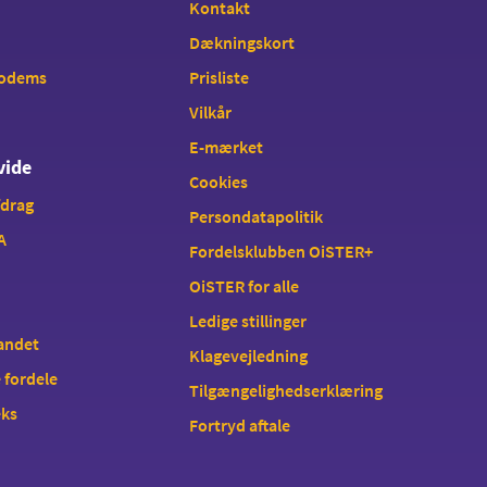
Kontakt
Dækningskort
modems
Prisliste
Vilkår
E-mærket
vide
Cookies
fdrag
Persondatapolitik
A
Fordelsklubben OiSTER+
OiSTER for alle
Ledige stillinger
landet
Klagevejledning
 fordele
Tilgængelighedserklæring
eks
Fortryd aftale