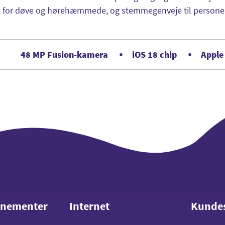
k for døve og hørehæmmede, og stemmegenveje til personer 
48 MP Fusion-kamera
iOS 18 chip
Apple
nnementer
Internet
Kunde
nnementer
Internet
Kunde