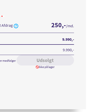
Læs
mere
250
,-
om
R Afdrag
/md.
ne
iPhone
16
Plus
B
256GB
ne
White
9.990
,-
9.990
,-
Udsolgt
er medfølger
Ikke på lager