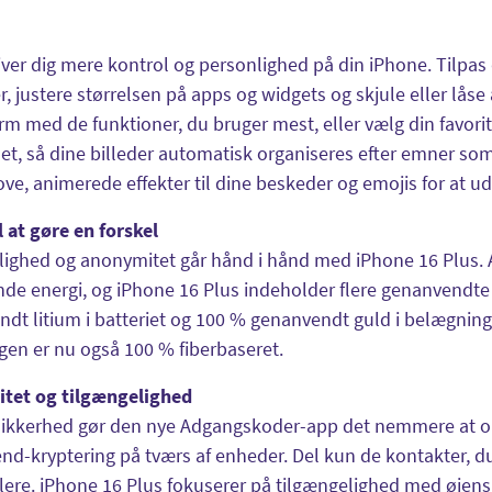
iver dig mere kontrol og personlighed på din iPhone. Tilp
, justere størrelsen på apps og widgets og skjule eller låse a
m med de funktioner, du bruger mest, eller vælg din favori
et, så dine billeder automatisk organiseres efter emner so
sjove, animerede effekter til dine beskeder og emojis for at 
l at gøre en forskel
lighed og anonymitet går hånd i hånd med iPhone 16 Plus. 
de energi, og iPhone 16 Plus indeholder flere genanvendte
dt litium i batteriet og 100 % genanvendt guld i belægnin
en er nu også 100 % fiberbaseret.
tet og tilgængelighed
 sikkerhed gør den nye Adgangskoder-app det nemmere at o
nd-kryptering på tværs af enheder. Del kun de kontakter, d
 flere. iPhone 16 Plus fokuserer på tilgængelighed med øjen