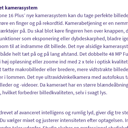
et kamerasystem
ne 16 Plus’ nye kamerasystem kan du tage perfekte billede
røre en finger og på rekordtid. Kamerabetjening er en nemm
rktøjer på. Du skal blot køre fingeren hen over knappen, de
nktioner som eksponering eller dybdeskarphed, bladre igen
zoom til at indramme dit billede. Det nye alsidige kamerasys
, både helt tæt på og på lang afstand. Det dobbelte 48 MP F
 i høj opløsning eller zoome ind med 2 x tele i optisk kvalit
 tætte makrobilleder eller bredere, mere vidtstrakte billeder
er i lommen. Det nye ultravidvinkelkamera med autofokus ta
leder og -videoer. Da kameraet har en større blændeåbning og
 hvilket forbedrer billedkvaliteten, selv i svagt lys.
drevet af avanceret intelligens og rumlig lyd, giver dig tre st
 Du vælger mixet og justerer intensiteten efter optagelsen. 
ndre taler udenfor. Studio skaber en professionel studielyd,