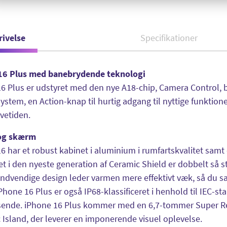
rivelse
Specifikationer
16 Plus med banebrydende teknologi
6 Plus er udstyret med den nye A18-chip, Camera Control, b
stem, en Action-knap til hurtig adgang til nyttige funktion
evetiden.
og skærm
6 har et robust kabinet i aluminium i rumfartskvalitet samt
et i den nyeste generation af Ceramic Shield er dobbelt så
indvendige design leder varmen mere effektivt væk, så du sa
Phone 16 Plus er også IP68-klassificeret i henhold til IEC-
isende. iPhone 16 Plus kommer med en 6,7-tommer Super 
Island, der leverer en imponerende visuel oplevelse.