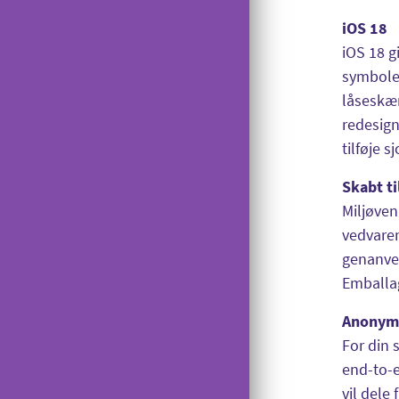
iOS 18
iOS 18 g
symboler
låseskær
redesign
tilføje 
Skabt ti
Miljøven
vedvaren
genanven
Emballag
Anonymi
For din
end-to-e
vil dele