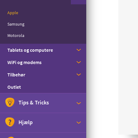
Med streaming
Apple
Til børn
Samsung
Til seniorer
Motorola
Til det lille forbrug
Tablets og computere
WiFi og modems
Apple
Tilbehør
Samsung
Huawei
Outlet
Zyxel
Cover
Skærmbeskyttelse
Tips & Tricks
Headset
Abonnementstjek
Hjælp
Højtaler
Gi' en GiGA
Oplader og kabler