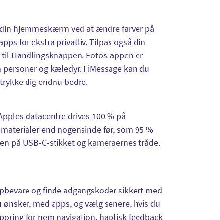
as din hjemmeskærm ved at ændre farver på
pps for ekstra privatliv. Tilpas også din
t til Handlingsknappen. Fotos-appen er
m personer og kæledyr. I iMessage kan du
udtrykke dig endnu bedre.
Apples datacentre drives 100 % på
 materialer end nogensinde før, som 95 %
gen på USB-C-stikket og kameraernes tråde.
pbevare og finde adgangskoder sikkert med
u ønsker, med apps, og vælg senere, hvis du
sporing for nem navigation, haptisk feedback