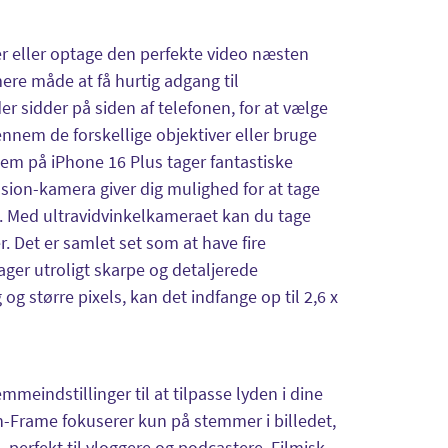
r eller optage den perfekte video næsten
ere måde at få hurtig adgang til
r sidder på siden af telefonen, for at vælge
nem de forskellige objektiver eller bruge
tem på iPhone 16 Plus tager fantastiske
usion-kamera giver dig mulighed for at tage
et. Med ultravidvinkelkameraet kan du tage
. Det er samlet set som at have fire
ger utroligt skarpe og detaljerede
 større pixels, kan det indfange op til 2,6 x
emmeindstillinger til at tilpasse lyden i dine
In-Frame fokuserer kun på stemmer i billedet,
 perfekt til vloggere og podcastere. Filmisk