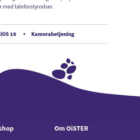
med taleforstyrrelser.
 iOS 18
Kamerabetjening
shop
Om OiSTER
shop
Om OiSTER