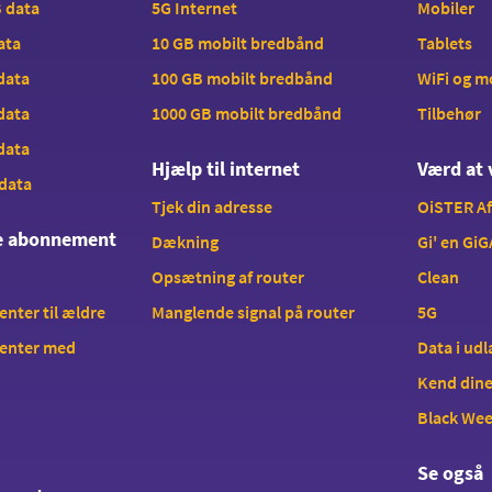
B data
5G Internet
Mobiler
data
10 GB mobilt bredbånd
Tablets
 data
100 GB mobilt bredbånd
WiFi og 
 data
1000 GB mobilt bredbånd
Tilbehør
 data
Hjælp til internet
Værd at 
 data
Tjek din adresse
OiSTER A
te abonnement
Dækning
Gi' en GiG
Opsætning af router
Clean
ter til ældre
Manglende signal på router
5G
enter med
Data i ud
Kend dine
Black We
Se også