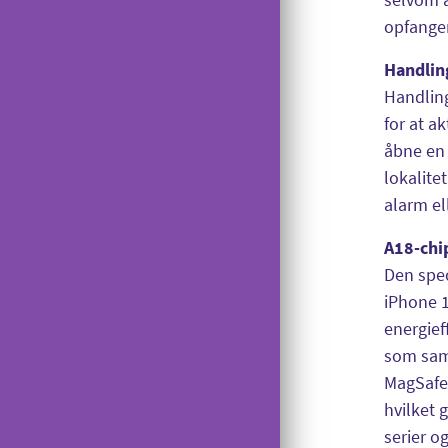
opfange
Overdragelse
Opsigelse
Handlin
Handling
for at a
åbne en 
lokalite
alarm el
A18-chip
Den spec
iPhone 1
energief
som sam
MagSafe-
hvilket 
serier og