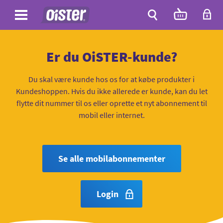
Site
Antal
varer
i
Site
kurven:
Søg
Er du OiSTER-kunde?
Du skal være kunde hos os for at købe produkter i
Kundeshoppen. Hvis du ikke allerede er kunde, kan du let
flytte dit nummer til os eller oprette et nyt abonnement til
mobil eller internet.
Se alle mobilabonnementer
Login