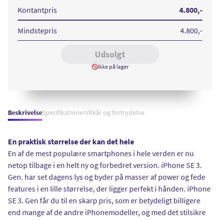
gen
gen
gen
5G
5G
5G
Kontantpris
4.800
,-
128GB
128GB
128GB
Midnight
Starlight
Red
Mindstepris
4.800
,-
Udsolgt
Ikke på lager
Beskrivelse
Specifikationer
Vilkår og fortrydelse
En praktisk størrelse der kan det hele
En af de mest populære smartphones i hele verden er nu
netop tilbage i en helt ny og forbedret version. iPhone SE 3.
Gen. har set dagens lys og byder på masser af power og fede
features i en lille størrelse, der ligger perfekt i hånden. iPhone
SE 3. Gen får du til en skarp pris, som er betydeligt billigere
end mange af de andre iPhonemodeller, og med det stilsikre