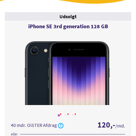
Udsolgt
iPhone SE 3rd generation 128 GB
Læs
Læs
Læs
mere
mere
mere
120
,-
om
om
om
40 mdr. OiSTER Afdrag
/md.
iPhone
iPhone
iPhone
SE
SE
SE
3rd
3rd
3rd
eller