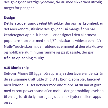
design og den kraftige ydeevne, får du med sikkerhed utrolig
meget for pengene.
Design
Det første, der uundgåeligt tiltrækker din opmærksomhed, er
det anerkendte, stilsikre design, der i så mange år nu har
kendetegnet Apple. iPhone SE er designet i den allermest
populære størrelse med sin 4,7” knivskarpe widescreen LCD
Multi-Touch-skærm, der fuldendes eminent af den eksklusive
og holdbare aluminiumsramme og glasbagside, der gør
trådløs opladning muligt.
A15 Bionic chip
Selvom iPhone SE ligger på et prisleje i den lavere ende, så får
du selvsamme kraftfulde chip, A15 Bionic, som blev lanceret
med iPhone 13. Det betyder med andre ord, at du har at gøre
med et rent powerhouse af en mobil, der gør mobiloplevelsen
til en leg, fordi du lynhurtigt og uden hak flyder mellem apps
og spil.