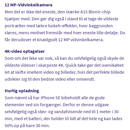
12 MP-Vidvinkelkamera
Men det er ikke det eneste, den stærke A15 Bionic-chip
hjælper med. Den gør dig også i stand til at tage de vildeste
portrætter med lækre bokeh-effekter, hvor baggrunden
sløres, mens motivet fremstår med hver eneste lille detalje. Du
får derudover et knaldgodt 12 MP vidvinkelkamera.
4K-video optagelser
Som om det ikke var nok, så kan du selvfølgelig også skyde de
vildeste videoer i skarpeste 4K. Quick take gør det ovenikøbet
let at skifte imellem video og billeder, hvis det perfekte billede
udvikler sig til den bedste video eller omvendt.
Hurtig opladning
Som nævnt så har iPhone SE bibeholdt alle de gode
elementer ved sin forgænger. Derfor er denne udgave
selvfølgelig også støv- og vandafvisende ned til 1 meter i 30
min, med et batteri, der holder til lidt af det hele og kan lades
50% op på bare 30 min.