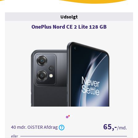
Udsolgt
OnePlus Nord CE 2 Lite 128 GB
Læs
mere
65
,-
om
40 mdr. OiSTER Afdrag
/md.
OnePlus
Nord
CE
eller