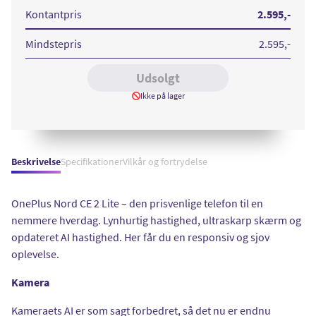
2
Lite
Kontantpris
2.595
,-
128
GB
Black
Mindstepris
2.595
,-
Dusk
Udsolgt
Ikke på lager
Beskrivelse
Specifikationer
Vilkår og fortrydelse
OnePlus Nord CE 2 Lite – den prisvenlige telefon til en
nemmere hverdag. Lynhurtig hastighed, ultraskarp skærm og
opdateret AI hastighed. Her får du en responsiv og sjov
oplevelse.
Kamera
Kameraets AI er som sagt forbedret, så det nu er endnu