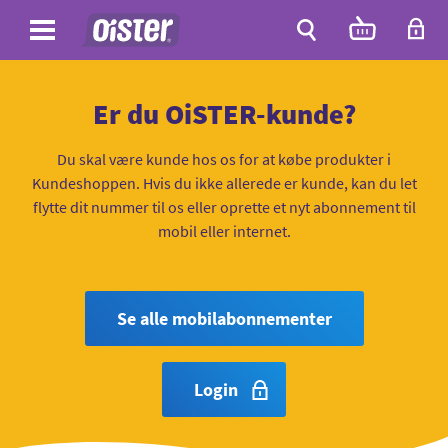
Site
Antal
varer
i
Site
kurven:
Søg
Er du OiSTER-kunde?
Du skal være kunde hos os for at købe produkter i
Kundeshoppen. Hvis du ikke allerede er kunde, kan du let
flytte dit nummer til os eller oprette et nyt abonnement til
mobil eller internet.
Se alle mobilabonnementer
Login