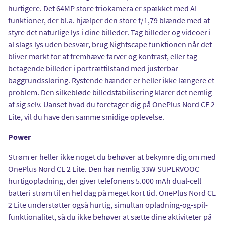
hurtigere. Det 64MP store triokamera er spækket med AI-
funktioner, der bl.a. hjælper den store f/1,79 blænde med at
styre det naturlige lys i dine billeder. Tag billeder og videoer i
al slags lys uden besvær, brug Nightscape funktionen når det
bliver mørkt for at fremhæve farver og kontrast, eller tag
betagende billeder i portrættilstand med justerbar
baggrundssløring. Rystende hænder er heller ikke længere et
problem. Den silkebløde billedstabilisering klarer det nemlig
af sig selv. Uanset hvad du foretager dig på OnePlus Nord CE 2
Lite, vil du have den samme smidige oplevelse.
Power
Strøm er heller ikke noget du behøver at bekymre dig om med
OnePlus Nord CE 2 Lite. Den har nemlig 33W SUPERVOOC
hurtigopladning, der giver telefonens 5.000 mAh dual-cell
batteri strøm til en hel dag på meget kort tid. OnePlus Nord CE
2 Lite understøtter også hurtig, simultan opladning-og-spil-
funktionalitet, så du ikke behøver at sætte dine aktiviteter på