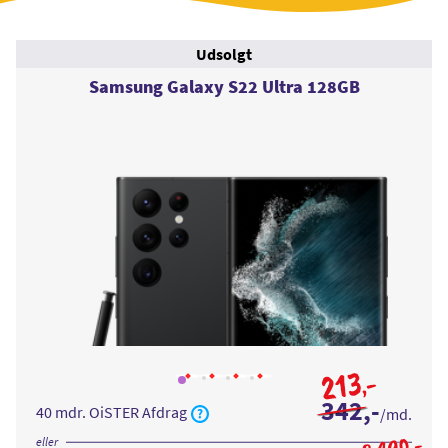
Udsolgt
Samsung Galaxy S22 Ultra 128GB
213
,-
Læs
Læs
Læs
Læs
mere
mere
mere
mere
342
,-
om
om
om
om
40 mdr. OiSTER Afdrag
/md.
Samsung
Samsung
Samsung
Samsung
Galaxy
Galaxy
Galaxy
Galaxy
S22
S22
S22
S22
eller
,-