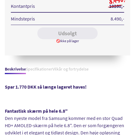
8.490
Ultra
Ultra
Ultra
Ultra
128GB
128GB
128GB
128GB
Kontantpris
10260
,-
Black
White
Burgundy
Green
Mindstepris
8.490
,-
Udsolgt
Ikke på lager
Beskrivelse
Specifikationer
Vilkår og fortrydelse
Spar 1.770 DKK så længe lageret haves!
Fantastisk skærm på hele 6.8"
Den nyeste model fra Samsung kommer med en stor Quad
HD+ AMOLED-skærm på hele 6.8". Den er som forgængeren
udviklet i et elegant og tidløst design. Den høje opløsning