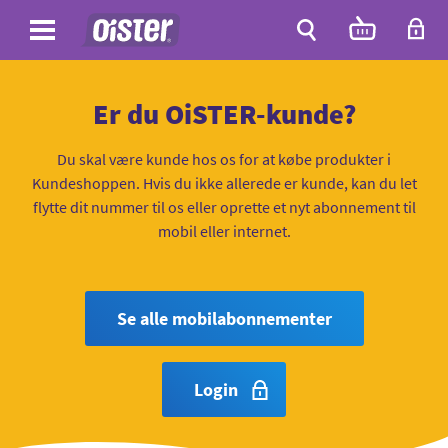
Site
Antal
varer
i
Site
kurven:
Søg
Er du OiSTER-kunde?
Du skal være kunde hos os for at købe produkter i
Kundeshoppen. Hvis du ikke allerede er kunde, kan du let
flytte dit nummer til os eller oprette et nyt abonnement til
mobil eller internet.
Se alle mobilabonnementer
Login