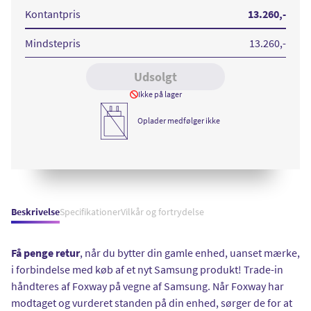
Ultra
Ultra
Ultra
Ultra
512GB
512GB
512GB
512GB
Kontantpris
13.260
,-
Titanium
Titanium
Titanium
Titanium
Violet
Gray
Black
Yellow
Mindstepris
13.260
,-
Udsolgt
Ikke på lager
Oplader medfølger ikke
Beskrivelse
Specifikationer
Vilkår og fortrydelse
Få penge retur
, når du bytter din gamle enhed, uanset mærke,
i forbindelse med køb af et nyt Samsung produkt! Trade-in
håndteres af Foxway på vegne af Samsung. Når Foxway har
modtaget og vurderet standen på din enhed, sørger de for at