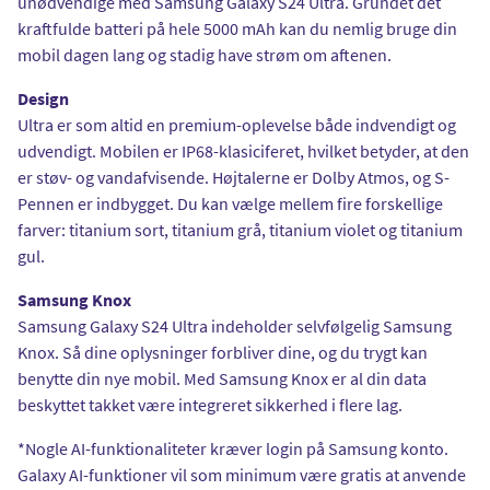
unødvendige med Samsung Galaxy S24 Ultra. Grundet det
kraftfulde batteri på hele 5000 mAh kan du nemlig bruge din
mobil dagen lang og stadig have strøm om aftenen.
Design
Ultra er som altid en premium-oplevelse både indvendigt og
udvendigt. Mobilen er IP68-klasiciferet, hvilket betyder, at den
er støv- og vandafvisende. Højtalerne er Dolby Atmos, og S-
Pennen er indbygget. Du kan vælge mellem fire forskellige
farver: titanium sort, titanium grå, titanium violet og titanium
gul.
Samsung Knox
Samsung Galaxy S24 Ultra indeholder selvfølgelig Samsung
Knox. Så dine oplysninger forbliver dine, og du trygt kan
benytte din nye mobil. Med Samsung Knox er al din data
beskyttet takket være integreret sikkerhed i flere lag.
*Nogle AI-funktionaliteter kræver login på Samsung konto.
Galaxy AI-funktioner vil som minimum være gratis at anvende