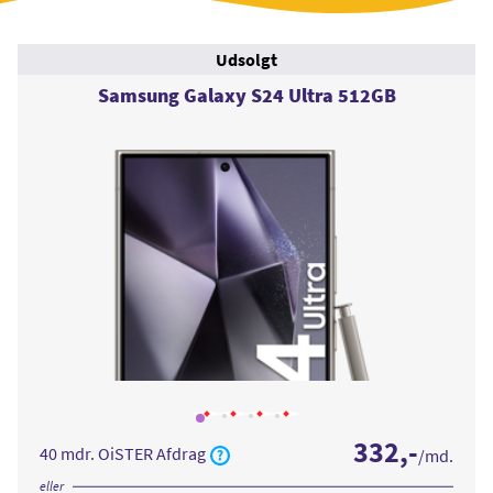
Udsolgt
Samsung Galaxy S24 Ultra 512GB
Læs
Læs
Læs
Læs
mere
mere
mere
mere
332
,-
om
om
om
om
40 mdr. OiSTER Afdrag
/md.
Samsung
Samsung
Samsung
Samsung
Galaxy
Galaxy
Galaxy
Galaxy
S24
S24
S24
S24
eller