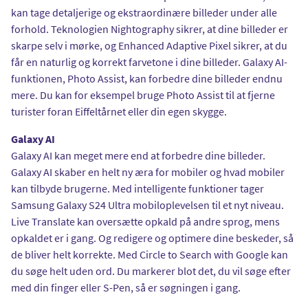
kan tage detaljerige og ekstraordinære billeder under alle
forhold. Teknologien Nightography sikrer, at dine billeder er
skarpe selv i mørke, og Enhanced Adaptive Pixel sikrer, at du
får en naturlig og korrekt farvetone i dine billeder. Galaxy AI-
funktionen, Photo Assist, kan forbedre dine billeder endnu
mere. Du kan for eksempel bruge Photo Assist til at fjerne
turister foran Eiffeltårnet eller din egen skygge.
Galaxy AI
Galaxy AI kan meget mere end at forbedre dine billeder.
Galaxy AI skaber en helt ny æra for mobiler og hvad mobiler
kan tilbyde brugerne. Med intelligente funktioner tager
Samsung Galaxy S24 Ultra mobiloplevelsen til et nyt niveau.
Live Translate kan oversætte opkald på andre sprog, mens
opkaldet er i gang. Og redigere og optimere dine beskeder, så
de bliver helt korrekte. Med Circle to Search with Google kan
du søge helt uden ord. Du markerer blot det, du vil søge efter
med din finger eller S-Pen, så er søgningen i gang.