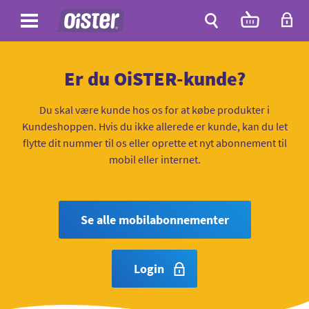
Site
Antal
varer
i
Site
kurven:
Søg
Er du OiSTER-kunde?
Du skal være kunde hos os for at købe produkter i
Kundeshoppen. Hvis du ikke allerede er kunde, kan du let
flytte dit nummer til os eller oprette et nyt abonnement til
mobil eller internet.
Se alle mobilabonnementer
Login