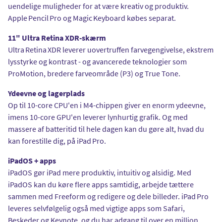
uendelige muligheder for at være kreativ og produktiv.
Apple Pencil Pro og Magic Keyboard købes separat.
11" Ultra Retina XDR-skærm
Ultra Retina XDR leverer uovertruffen farvegengivelse, ekstrem
lysstyrke og kontrast - og avancerede teknologier som
ProMotion, bredere farveområde (P3) og True Tone.
Ydeevne og lagerplads
Op til 10-core CPU'en i M4-chippen giver en enorm ydeevne,
imens 10-core GPU'en leverer lynhurtig grafik. Og med
massere af batteritid til hele dagen kan du gøre alt, hvad du
kan forestille dig, på iPad Pro.
iPadOS + apps
iPadOS gør iPad mere produktiv, intuitiv og alsidig. Med
iPadOS kan du køre flere apps samtidig, arbejde tættere
sammen med Freeform og redigere og dele billeder. iPad Pro
leveres selvfølgelig også med vigtige apps som Safari,
Beskeder og Keynote, og du har adgang til over en million