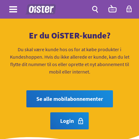
Site
Antal
varer
i
Site
kurven:
Søg
Er du OiSTER-kunde?
Du skal være kunde hos os for at købe produkter i
Kundeshoppen. Hvis du ikke allerede er kunde, kan du let
flytte dit nummer til os eller oprette et nyt abonnement til
mobil eller internet.
Se alle mobilabonnementer
Login