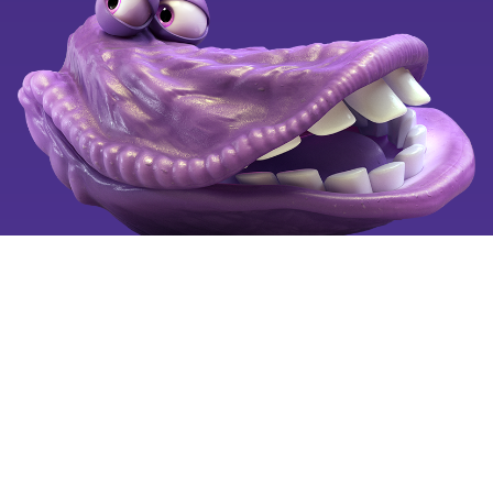
Black Weeks
Ledige stillinger
Klagevejledning
Se også
Tilgængelighedserklæring
Mobiltelefoni for alle
Fortryd aftale
Billigste mobilabonnement
Billig mobil
Mobilselskaber
Copyright © 2025 by OiSTER (Hi3G Denmark ApS). CVR:
26123445. All rights reserved.
Vi bruger cookies på oister.dk for at forbedre og tilpasse
brugervenligheden, så hvert besøg er så nemt som muligt for
dig.
Læs mere
om cookies og hvordan du sletter cookies.