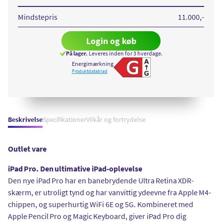
256GB
256GB
Space
Silver
Grey
Mindstepris
11.000
,-
Login og køb
På lager.
Leveres inden for 3 hverdage.
Energimærkning
Vis detaljeret energiforb
Produktdatablad
Beskrivelse
Specifikationer
Vilkår og fortrydelse
Outlet vare
iPad Pro. Den ultimative iPad-oplevelse
Den nye iPad Pro har en banebrydende Ultra Retina XDR-
skærm, er utroligt tynd og har vanvittig ydeevne fra Apple M4-
chippen, og superhurtig WiFi 6E og 5G. Kombineret med
Apple Pencil Pro og Magic Keyboard, giver iPad Pro dig