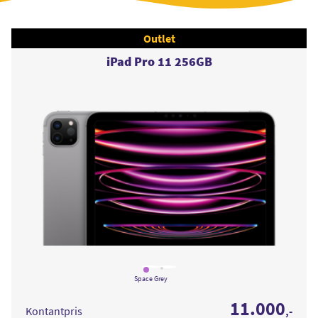
Outlet
iPad Pro 11 256GB
Læs
Læs
mere
mere
Space Grey
om
om
iPad
iPad
11.000
Pro
Pro
Kontantpris
,-
11
11