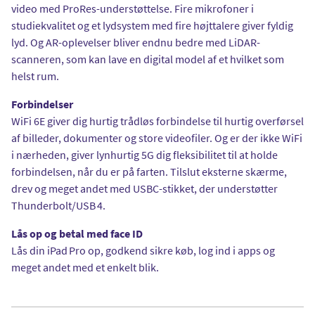
video med ProRes-understøttelse. Fire mikrofoner i
studiekvalitet og et lydsystem med fire højttalere giver fyldig
lyd. Og AR-oplevelser bliver endnu bedre med LiDAR-
scanneren, som kan lave en digital model af et hvilket som
helst rum.
Forbindelser
WiFi 6E giver dig hurtig trådløs forbindelse til hurtig overførsel
af billeder, dokumenter og store videofiler. Og er der ikke WiFi
i nærheden, giver lynhurtig 5G dig fleksibilitet til at holde
forbindelsen, når du er på farten. Tilslut eksterne skærme,
drev og meget andet med USBC-stikket, der understøtter
Thunderbolt/USB 4.
Lås op og betal med face ID
Lås din iPad Pro op, godkend sikre køb, log ind i apps og
meget andet med et enkelt blik.