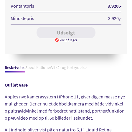
GB
GB
Black
Red
Kontantpris
3.920
,-
Mindstepris
3.920
,-
Udsolgt
Ikke på lager
Beskrivelse
Specifikationer
Vilkår og fortrydelse
Outlet vare
Apples nye kamerasystem i iPhone 11, giver dig en masse nye
muligheder. Der er nu et dobbeltkamera med både vidvinkel
og ultravidvinkel med forbedret nattilstand, portrætfunktion
og 4K-video med op til 60 billeder i sekundet.
Alt indhold bliver vist på en naturtro 6,1” Liquid Retina-