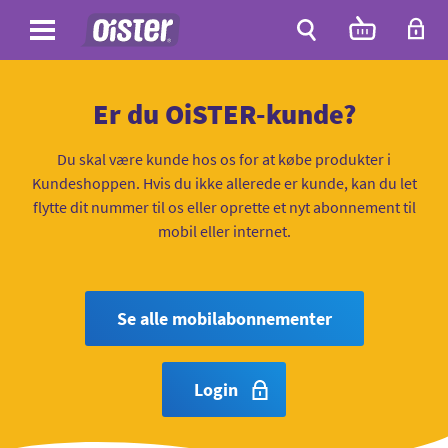
Site
Antal
varer
i
Site
kurven:
Søg
Er du OiSTER-kunde?
Du skal være kunde hos os for at købe produkter i
Kundeshoppen. Hvis du ikke allerede er kunde, kan du let
flytte dit nummer til os eller oprette et nyt abonnement til
mobil eller internet.
Se alle mobilabonnementer
Login