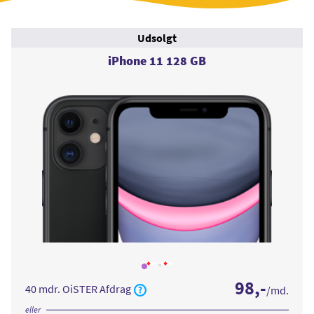
Udsolgt
iPhone 11 128 GB
Læs
Læs
mere
mere
98
,-
om
om
40 mdr. OiSTER Afdrag
/md.
iPhone
iPhone
11
11
128
128
eller