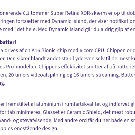
onerende 6,1 tommer Super Retina XDR-skærm er op til dob
ingen fortsætter med Dynamic Island, der viser notifikation
e med i det hele. Med Dynamic Island går du aldrig glip af en
batteri
5 drives af en A16 Bionic-chip med 6 core CPU. Chippen er d
er. Den sikrer blandt andet stabil ydeevne selv til de mest 
nes Pro-modeller. Chippens effektivitet smitter af på batterie
en, 20 timers videoafspilning og 16 timers streaming. Batte
ng.
er fremstillet af aluminium i rumfartskvalitet og indfarvet g
 for tab minimeres. Glasset er Ceramic Shield, det mest rob
vand- og støvafvisende. Med andre ord får du her både en s
Apples enestående design.