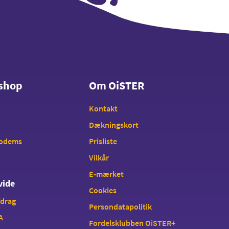
shop
Om OiSTER
shop
Om OiSTER
Kontakt
Dækningskort
modems
Prisliste
Vilkår
E-mærket
vide
Cookies
fdrag
Persondatapolitik
A
Fordelsklubben OiSTER+