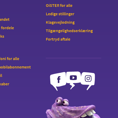
OiSTER for alle
Ledige stillinger
landet
Klagevejledning
 fordele
Tilgængelighedserklæring
eks
Fortryd aftale
oni for alle
 mobilabonnement
il
kaber