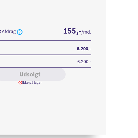
155
,-
R Afdrag
/md.
6.200
,-
6.200
,-
Udsolgt
Ikke på lager