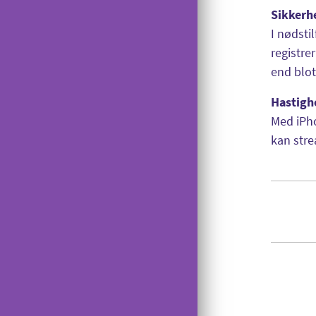
Sikkerh
I nødsti
registre
end blot
Hastigh
Med iPho
kan stre