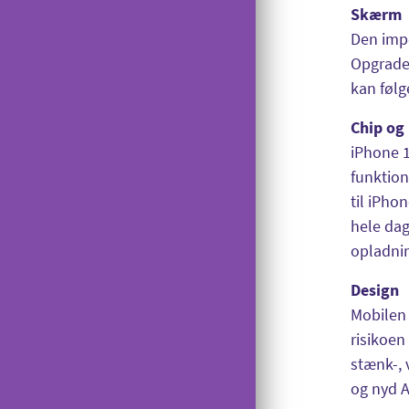
Lånerouter
Viderestilling
Skærm
Manglende signal på USB-modem
Nyt nummer
Den imp
Banke På
Opgrader
Gi' en GiGA
Reparation
kan følg
Udelad oplysninger
Chip og 
Saldokontrol
iPhone 1
Konferencekald
funktion
til iPho
Tyverispærring
hele dag
Tilmeld udlandstelefoni
opladni
Indholdstakseret SMS
Design
OiSTER MobilBetaling
Mobilen 
risikoen
Log ind på Mit OiSTER
stænk-, 
Overdragelse
og nyd 
Opsigelse