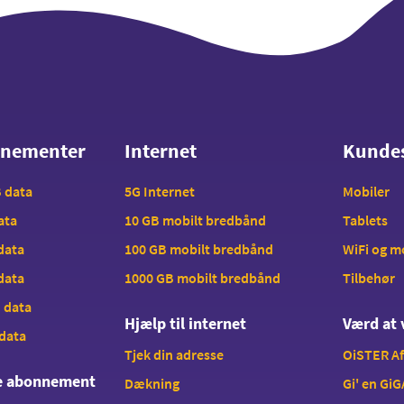
nnementer
Internet
Kunde
nnementer
Internet
Kunde
B data
5G Internet
Mobiler
data
10 GB mobilt bredbånd
Tablets
 data
100 GB mobilt bredbånd
WiFi og 
 data
1000 GB mobilt bredbånd
Tilbehør
B data
Hjælp til internet
Værd at 
 data
Tjek din adresse
OiSTER A
te abonnement
Dækning
Gi' en GiG