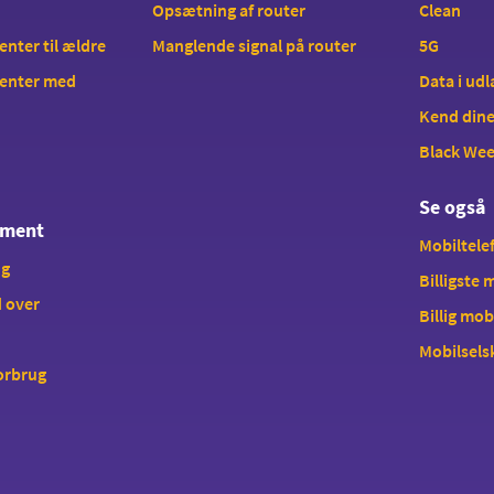
Opsætning af router
Clean
ter til ældre
Manglende signal på router
5G
enter med
Data i ud
Kend dine
Black We
Se også
ement
Mobiltelef
ng
Billigste
 over
Billig mob
Mobilsels
forbrug