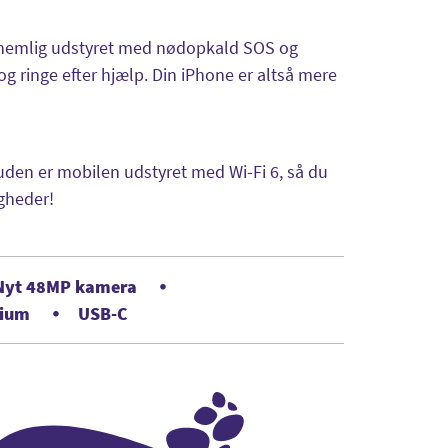
r nemlig udstyret med nødopkald SOS og
 og ringe efter hjælp. Din iPhone er altså mere
uden er mobilen udstyret med Wi-Fi 6, så du
igheder!
Nyt 48MP kamera
nium
USB-C