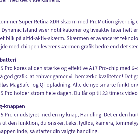
 tommer Super Retina XDR-skærm med ProMotion giver dig e
 Dynamic Island viser notifikationer og liveaktiviteter helt 
 et blik på altid-aktiv-skærm. Skærmen er avanceret teknolo
jde med chippen leverer skærmen grafik bedre end det sæd
batteri
5 Pro køres af den stærke og effektive A17 Pro-chip med 6-c
så god grafik, at enhver gamer vil bemærke kvaliteten! Det 
løs MagSafe- og Qi-opladning. Alle de nye smarte funktioner
5 Pro holder strøm hele dagen. Du får op til 23 timers video
g-knappen
5 Pro er udstyret med en ny knap, Handling. Det er den hurtig
til den funktion, du ønsker, f.eks. lydløs, kamera, lommelygt
appen inde, så starter din valgte handling.