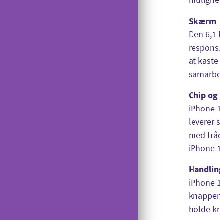
Lånerouter
Viderestilling
Manglende signal på USB-modem
Nyt nummer
Skærm
Banke På
Den 6,1
Gi' en GiGA
Reparation
respons.
Udelad oplysninger
at kaste
samarbe
Saldokontrol
Konferencekald
Chip og 
iPhone 1
Tyverispærring
leverer 
Tilmeld udlandstelefoni
med tråd
Indholdstakseret SMS
iPhone 1
OiSTER MobilBetaling
Handlin
iPhone 1
Log ind på Mit OiSTER
knappen 
Overdragelse
holde kn
Opsigelse