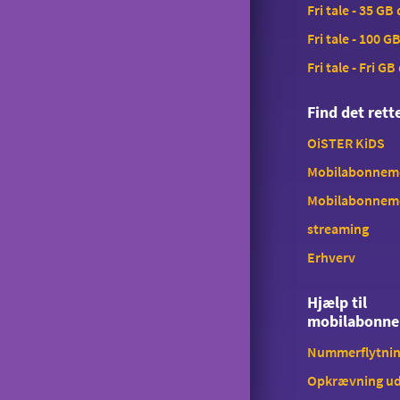
Fri tale - 35 GB
Fri tale - 100 G
Fri tale - Fri GB
Find det ret
OiSTER KiDS
Mobilabonnemen
Mobilabonnem
streaming
Erhverv
Hjælp til
mobilabonn
Nummerflytni
Opkrævning ud