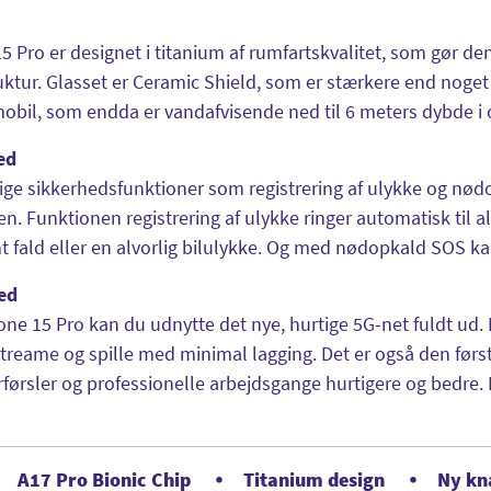
5 Pro er designet i titanium af rumfartskvalitet, som gør den
ktur. Glasset er Ceramic Shield, som er stærkere end noget 
obil, som endda er vandafvisende ned til 6 meters dybde i o
ed
ige sikkerhedsfunktioner som registrering af ulykke og nød
n. Funktionen registrering af ulykke ringer automatisk til 
 fald eller en alvorlig bilulykke. Og med nødopkald SOS kan
ed
ne 15 Pro kan du udnytte det nye, hurtige 5G-net fuldt ud.
treame og spille med minimal lagging. Det er også den førs
førsler og professionelle arbejdsgange hurtigere og bedre.
A17 Pro Bionic Chip
Titanium design
Ny kn