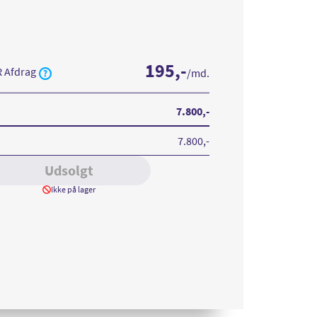
195
,-
R Afdrag
/md.
ne
B
e
7.800
,-
nium
7.800
,-
Udsolgt
Ikke på lager