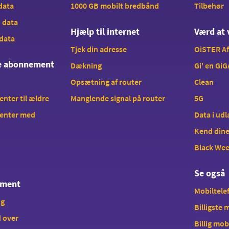
 data
1000 GB mobilt bredbånd
Tilbehør
B data
Hjælp til internet
Værd at 
 data
Tjek din adresse
OiSTER A
te abonnement
Dækning
Gi' en GiG
Opsætning af router
Clean
ter til ældre
Manglende signal på router
5G
enter med
Data i ud
Kend dine
Black We
Se også
ement
Mobiltelef
ng
Billigste
 over
Billig mob