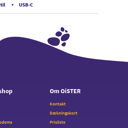
til
USB-C
shop
Om OiSTER
shop
Om OiSTER
Kontakt
Dækningskort
modems
Prisliste