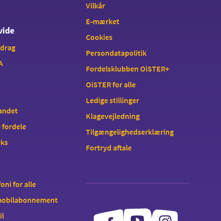
Vilkår
E-mærket
vide
Cookies
fdrag
Persondatapolitik
A
Fordelsklubben OiSTER+
OiSTER for alle
Ledige stillinger
landet
Klagevejledning
 fordele
Tilgængelighedserklæring
eks
Fortryd aftale
oni for alle
 mobilabonnement
il