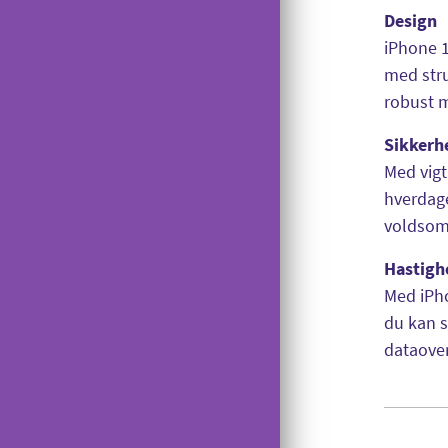
Design
iPhone 1
med stru
robust m
Sikkerh
Med vigt
hverdage
voldsomt
Hastigh
Med iPho
du kan s
dataover