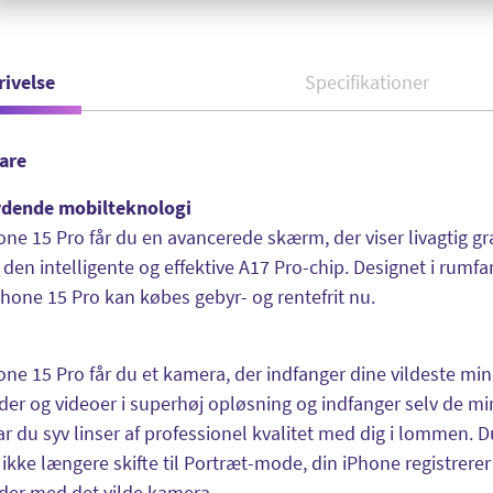
rivelse
Specifikationer
vare
dende mobilteknologi
ne 15 Pro får du en avancerede skærm, der viser livagtig gra
 den intelligente og effektive A17 Pro-chip. Designet i rumfa
iPhone 15 Pro kan købes gebyr- og rentefrit nu.
ne 15 Pro får du et kamera, der indfanger dine vildeste mi
eder og videoer i superhøj opløsning og indfanger selv de m
ar du syv linser af professionel kvalitet med dig i lommen. D
ikke længere skifte til Portræt-mode, din iPhone registrere
der med det vilde kamera.