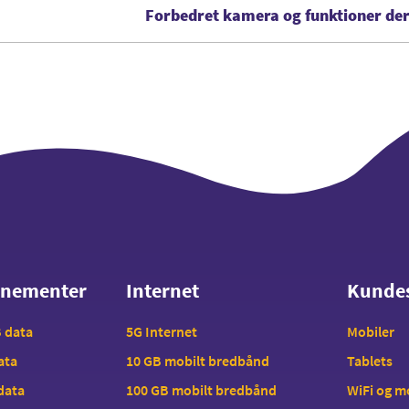
Forbedret kamera og funktioner der
nnementer
Internet
Kunde
nnementer
Internet
Kunde
B data
5G Internet
Mobiler
data
10 GB mobilt bredbånd
Tablets
 data
100 GB mobilt bredbånd
WiFi og 