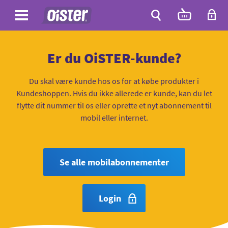
Site
Antal
varer
i
Site
kurven:
Søg
Er du OiSTER-kunde?
Du skal være kunde hos os for at købe produkter i
Kundeshoppen. Hvis du ikke allerede er kunde, kan du let
flytte dit nummer til os eller oprette et nyt abonnement til
mobil eller internet.
Se alle mobilabonnementer
Login