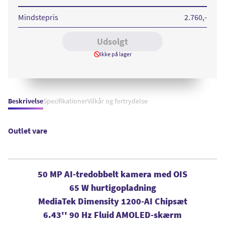
5G
256
GB
Mindstepris
2.760
,-
Gray
Sierra
Udsolgt
Ikke på lager
Beskrivelse
Specifikationer
Vilkår og fortrydelse
Outlet vare
50 MP AI-tredobbelt kamera med OIS
65 W hurtigopladning
MediaTek Dimensity 1200-AI Chipsæt
6.43'' 90 Hz Fluid AMOLED-skærm