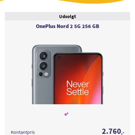
Udsolgt
OnePlus Nord 2 5G 256 GB
Læs
mere
om
OnePlus
2.760
Nord
Kontantpris
,-
2