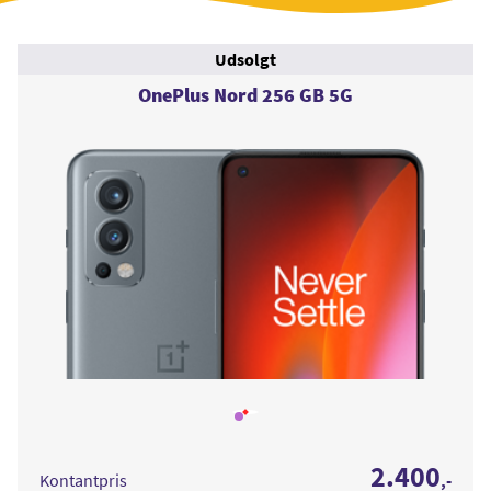
Udsolgt
OnePlus Nord 256 GB 5G
Læs
mere
om
OnePlus
2.400
Nord
Kontantpris
,-
256