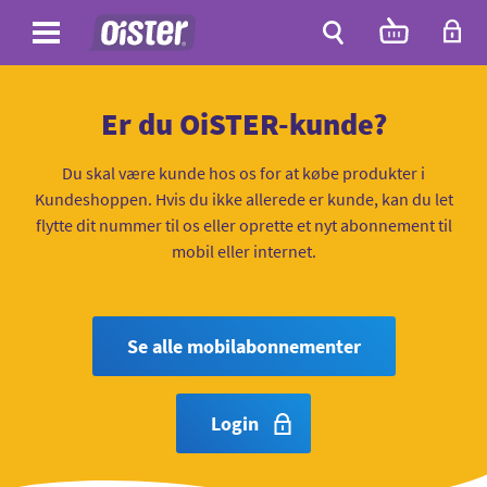
Site
Antal
varer
i
Site
kurven:
Søg
Er du OiSTER-kunde?
Du skal være kunde hos os for at købe produkter i
Kundeshoppen. Hvis du ikke allerede er kunde, kan du let
flytte dit nummer til os eller oprette et nyt abonnement til
mobil eller internet.
Se alle mobilabonnementer
Login