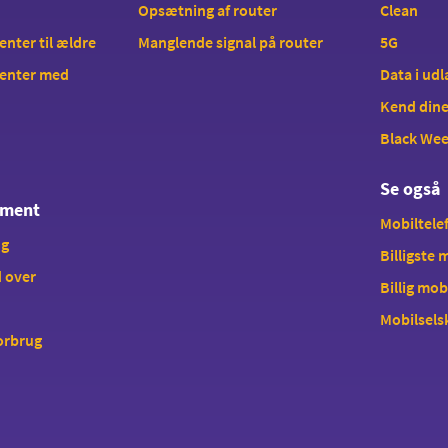
Opsætning af router
Clean
ter til ældre
Manglende signal på router
5G
enter med
Data i ud
Kend dine
Black We
Se også
ement
Mobiltelef
ng
Billigste
 over
Billig mob
Mobilsels
forbrug