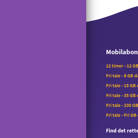
Lånerouter
Viderestilling
Manglende signal på USB-modem
Nyt nummer
Banke På
Gi' en GiGA
Reparation
Udelad oplysninger
Mobilabo
Saldokontrol
Mobilabo
Konferencekald
12 timer - 12 G
Tyverispærring
Fri tale - 8 GB 
Tilmeld udlandstelefoni
Fri tale - 15 GB
Indholdstakseret SMS
Fri tale - 35 GB
OiSTER MobilBetaling
Fri tale - 100 G
Log ind på Mit OiSTER
Fri tale - Fri GB
Overdragelse
Find det ret
Opsigelse