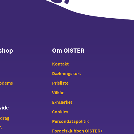
shop
Om OiSTER
shop
Om OiSTER
Kontakt
Dækningskort
modems
Prisliste
Vilkår
E-mærket
vide
Cookies
fdrag
Persondatapolitik
A
Fordelsklubben OiSTER+