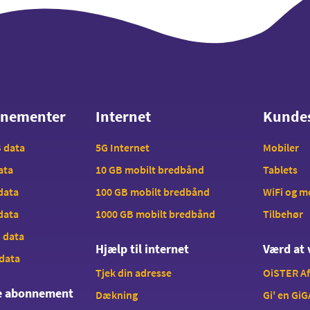
nnementer
Internet
Kunde
nnementer
Internet
Kunde
B data
5G Internet
Mobiler
data
10 GB mobilt bredbånd
Tablets
 data
100 GB mobilt bredbånd
WiFi og 
 data
1000 GB mobilt bredbånd
Tilbehør
B data
Hjælp til internet
Værd at 
 data
Tjek din adresse
OiSTER A
te abonnement
Dækning
Gi' en GiG