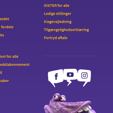
OiSTER for alle
Ledige stillinger
landet
Klagevejledning
 fordele
Tilgængelighedserklæring
eks
Fortryd aftale
oni for alle
 mobilabonnement
il
kaber