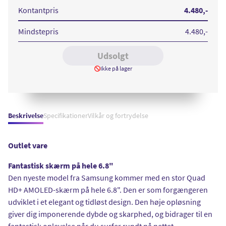
Ultra
Ultra
Ultra
128
128
128GB
Kontantpris
4.480
,-
GB
GB
White
Black
Burgundy
Mindstepris
4.480
,-
Udsolgt
Ikke på lager
Beskrivelse
Specifikationer
Vilkår og fortrydelse
Outlet vare
Fantastisk skærm på hele 6.8"
Den nyeste model fra Samsung kommer med en stor Quad
HD+ AMOLED-skærm på hele 6.8". Den er som forgængeren
udviklet i et elegant og tidløst design. Den høje opløsning
giver dig imponerende dybde og skarphed, og bidrager til en
fantastisk oplevelse når du surfer rundt på nettet.