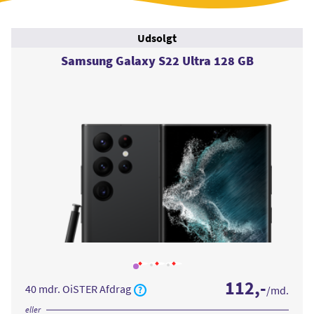
Udsolgt
Samsung Galaxy S22 Ultra 128 GB
Læs
Læs
Læs
mere
mere
mere
112
,-
om
om
om
40 mdr. OiSTER Afdrag
/md.
Samsung
Samsung
Samsung
Galaxy
Galaxy
Galaxy
S22
S22
S22
eller