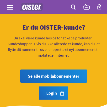
Site
Antal
varer
i
Site
kurven:
Søg
Er du OiSTER-kunde?
Du skal være kunde hos os for at købe produkter i
Kundeshoppen. Hvis du ikke allerede er kunde, kan du let
flytte dit nummer til os eller oprette et nyt abonnement til
mobil eller internet.
Se alle mobilabonnementer
Login