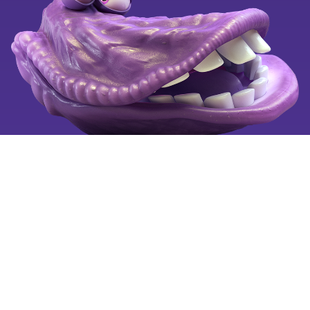
Ledige stillinger
Klagevejledning
Se også
Tilgængelighedserklæring
Mobiltelefoni for alle
Fortryd aftale
Billigste mobilabonnement
Billig mobil
Mobilselskaber
Copyright © 2025 by OiSTER (Hi3G Denmark ApS). CVR:
26123445. All rights reserved.
Vi bruger cookies på oister.dk for at forbedre og tilpasse
brugervenligheden, så hvert besøg er så nemt som muligt for
dig.
Læs mere
om cookies og hvordan du sletter cookies.