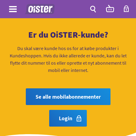
Site
Antal
varer
i
Site
kurven:
Søg
Er du OiSTER-kunde?
Du skal være kunde hos os for at købe produkter i
Kundeshoppen. Hvis du ikke allerede er kunde, kan du let
flytte dit nummer til os eller oprette et nyt abonnement til
mobil eller internet.
Se alle mobilabonnementer
Login