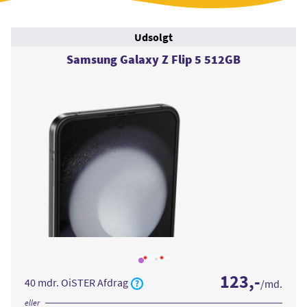
Udsolgt
Samsung Galaxy Z Flip 5 512GB
Læs
Læs
mere
mere
123
,-
om
om
40 mdr. OiSTER Afdrag
/md.
Samsung
Samsung
Galaxy
Galaxy
Z
Z
eller