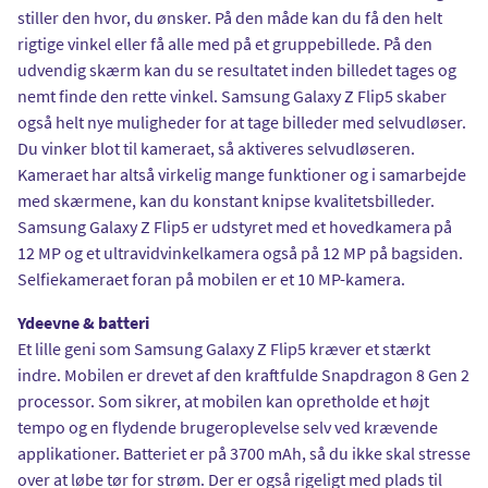
stiller den hvor, du ønsker. På den måde kan du få den helt
rigtige vinkel eller få alle med på et gruppebillede. På den
udvendig skærm kan du se resultatet inden billedet tages og
nemt finde den rette vinkel. Samsung Galaxy Z Flip5 skaber
også helt nye muligheder for at tage billeder med selvudløser.
Du vinker blot til kameraet, så aktiveres selvudløseren.
Kameraet har altså virkelig mange funktioner og i samarbejde
med skærmene, kan du konstant knipse kvalitetsbilleder.
Samsung Galaxy Z Flip5 er udstyret med et hovedkamera på
12 MP og et ultravidvinkelkamera også på 12 MP på bagsiden.
Selfiekameraet foran på mobilen er et 10 MP-kamera.
Ydeevne & batteri
Et lille geni som Samsung Galaxy Z Flip5 kræver et stærkt
indre. Mobilen er drevet af den kraftfulde Snapdragon 8 Gen 2
processor. Som sikrer, at mobilen kan opretholde et højt
tempo og en flydende brugeroplevelse selv ved krævende
applikationer. Batteriet er på 3700 mAh, så du ikke skal stresse
over at løbe tør for strøm. Der er også rigeligt med plads til