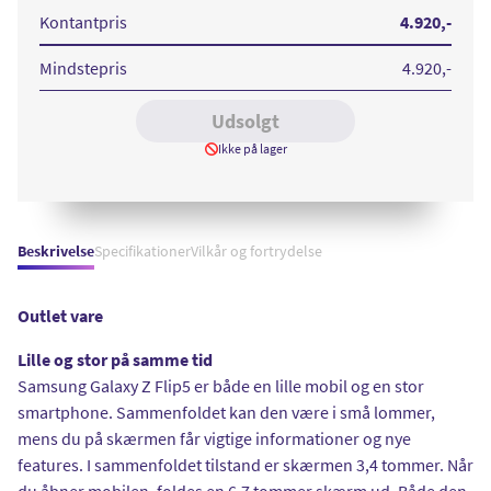
Flip
Flip
5
5
Kontantpris
4.920
,-
512GB
512GB
Gray
Light
Green
Mindstepris
4.920
,-
Udsolgt
Ikke på lager
Beskrivelse
Specifikationer
Vilkår og fortrydelse
Outlet vare
Lille og stor på samme tid
Samsung Galaxy Z Flip5 er både en lille mobil og en stor
smartphone. Sammenfoldet kan den være i små lommer,
mens du på skærmen får vigtige informationer og nye
features. I sammenfoldet tilstand er skærmen 3,4 tommer. Når
du åbner mobilen, foldes en 6,7 tommer skærm ud. Både den