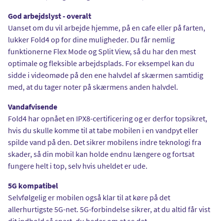
God arbejdslyst - overalt
Uanset om du vil arbejde hjemme, på en cafe eller på farten,
lukker Fold4 op for dine muligheder. Du får nemlig
funktionerne Flex Mode og Split View, så du har den mest
optimale og fleksible arbejdsplads. For eksempel kan du
sidde i videomøde på den ene halvdel af skærmen samtidig
med, at du tager noter på skærmens anden halvdel.
Vandafvisende
Fold4 har opnået en IPX8-certificering og er derfor topsikret,
hvis du skulle komme til at tabe mobilen i en vandpyt eller
spilde vand på den. Det sikrer mobilens indre teknologi fra
skader, så din mobil kan holde endnu længere og fortsat
fungere helt i top, selv hvis uheldet er ude.
5G kompatibel
Selvfølgelig er mobilen også klar til at køre på det
allerhurtigste 5G-net. 5G-forbindelse sikrer, at du altid får vist
dit indhold så snart, du beder om at se det.