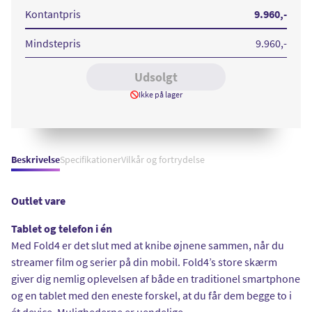
Fold
4
Kontantpris
9.960
,-
512
GB
Black
Mindstepris
9.960
,-
Udsolgt
Ikke på lager
Beskrivelse
Specifikationer
Vilkår og fortrydelse
Outlet vare
Tablet og telefon i én
Med Fold4 er det slut med at knibe øjnene sammen, når du
streamer film og serier på din mobil. Fold4’s store skærm
giver dig nemlig oplevelsen af både en traditionel smartphone
og en tablet med den eneste forskel, at du får dem begge to i
ét device. Mulighederne er uendelige.