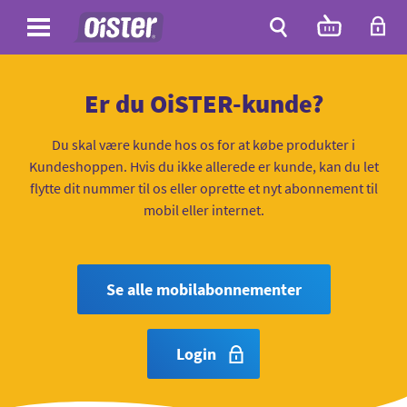
Site
Antal
varer
i
Site
kurven:
Søg
Er du OiSTER-kunde?
Du skal være kunde hos os for at købe produkter i
Kundeshoppen. Hvis du ikke allerede er kunde, kan du let
flytte dit nummer til os eller oprette et nyt abonnement til
mobil eller internet.
Se alle mobilabonnementer
Login