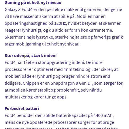
Gaming på et helt nyt niveau
Galaxy Z Fold4 er den perfekte makker til gameren, der gerne
vil have masser af skærm at spille på. Mobilen har en
opdateringshastighed på 120Hz, hvilket betyder, at skærmen
reagerer lynhurtigt, og du altid er foran konkurrenterne.
Skærmens høje lysstyrke, stærke højtalere og farverige grafik
tager mobilgaming til et helt nyt niveau.
Stor udenpå, stærk indeni
Fold4 har fået en stor opgradering indeni. De indre
processorer er optimeret med 4nm teknologi, der sikrer, at
mobilen både er lynhurtig og bruger mindre strøm end
tidligere. Chippen er en Snapdragon 8 Gen 1+, som sørger for,
at mobilen kører stabilt og problemfrit, selv når du
multitasker og kører tunge apps.
Forbedret batteri
Fold4 beholder den solide batterikapacitet på 4400 mAh,
mens de nye opdaterede processorer sørger for at bruge
strømmen langsommere. Det betyder reelt, at batteriet kan