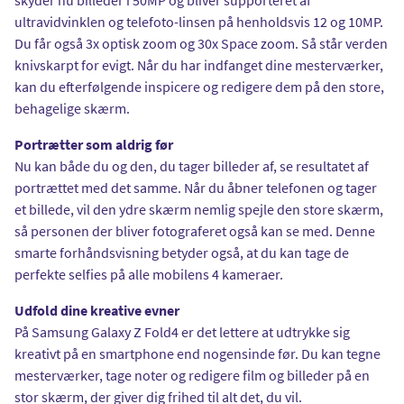
ultravidvinklen og telefoto-linsen på henholdsvis 12 og 10MP.
Du får også 3x optisk zoom og 30x Space zoom. Så står verden
knivskarpt for evigt. Når du har indfanget dine mesterværker,
kan du efterfølgende inspicere og redigere dem på den store,
behagelige skærm.
Portrætter som aldrig før
Nu kan både du og den, du tager billeder af, se resultatet af
portrættet med det samme. Når du åbner telefonen og tager
et billede, vil den ydre skærm nemlig spejle den store skærm,
så personen der bliver fotograferet også kan se med. Denne
smarte forhåndsvisning betyder også, at du kan tage de
perfekte selfies på alle mobilens 4 kameraer.
Udfold dine kreative evner
På Samsung Galaxy Z Fold4 er det lettere at udtrykke sig
kreativt på en smartphone end nogensinde før. Du kan tegne
mesterværker, tage noter og redigere film og billeder på en
stor skærm, der giver dig frihed til alt det, du vil.