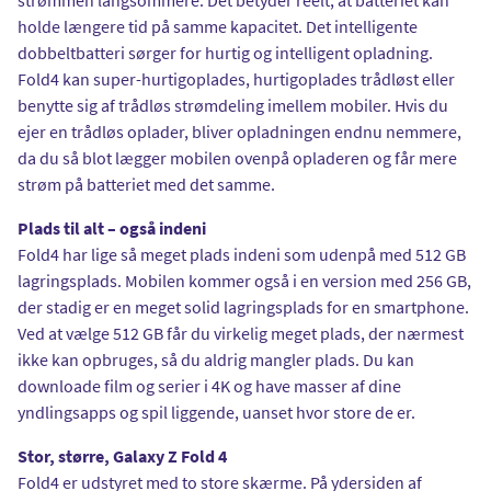
holde længere tid på samme kapacitet. Det intelligente
dobbeltbatteri sørger for hurtig og intelligent opladning.
Fold4 kan super-hurtigoplades, hurtigoplades trådløst eller
benytte sig af trådløs strømdeling imellem mobiler. Hvis du
ejer en trådløs oplader, bliver opladningen endnu nemmere,
da du så blot lægger mobilen ovenpå opladeren og får mere
strøm på batteriet med det samme.
Plads til alt – også indeni
Fold4 har lige så meget plads indeni som udenpå med 512 GB
lagringsplads. Mobilen kommer også i en version med 256 GB,
der stadig er en meget solid lagringsplads for en smartphone.
Ved at vælge 512 GB får du virkelig meget plads, der nærmest
ikke kan opbruges, så du aldrig mangler plads. Du kan
downloade film og serier i 4K og have masser af dine
yndlingsapps og spil liggende, uanset hvor store de er.
Stor, større, Galaxy Z Fold 4
Fold4 er udstyret med to store skærme. På ydersiden af