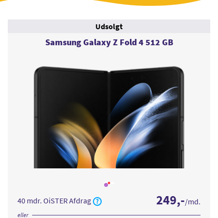
Udsolgt
Samsung Galaxy Z Fold 4 512 GB
Læs
mere
249
,-
om
40 mdr. OiSTER Afdrag
/md.
Samsung
Galaxy
Z
eller