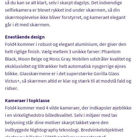
så du kan se alt klart, selv i skarpt dagslys. Det indvendige
selfiekamera er blevet rykket ind under skærmen, så din
skærmoplevelse ikke bliver forstyrret, og kameraet elegant
går i ét med skærmen.
Enestående design
Fold4 kommer i robust og elegant aluminium, der giver den
helt rigtige finish. Vælg mellem 3 unikke farver: Phantom
Black, Moon Beige og Moss Gray. Mobilen udstråler kvalitet og
eksklusivitet og tiltrækker helt automatisk nysgerrige øjnes
blikke. Glasskærmene er i det superstærke Gorilla Glass
Victus+, så skærmen altid er klar og stærk til at modstå fald og
ridser.
Kameraer i topklasse
Fold4 kommer med 4 vilde kameraer, der indkapsler øjeblikke
i en virkelighedstro billedkvalitet. Selv i miljøer med lav
belysning står dine motiver skarpt takket være den
indbyggede Nightography teknologi. Bredvinkelobjektivet
skyder nu billeder i 50MP og bliver supporteret af