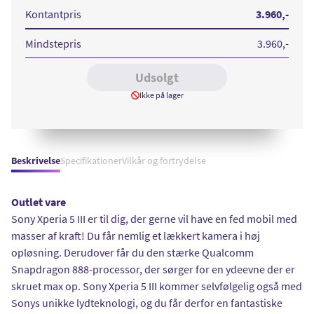
III
III
128
128
Kontantpris
3.960
,-
GB
GB
Green
Black
Mindstepris
3.960
,-
Udsolgt
Ikke på lager
Beskrivelse
Specifikationer
Vilkår og fortrydelse
Outlet vare
Sony Xperia 5 III er til dig, der gerne vil have en fed mobil med
masser af kraft! Du får nemlig et lækkert kamera i høj
opløsning. Derudover får du den stærke Qualcomm
Snapdragon 888-processor, der sørger for en ydeevne der er
skruet max op. Sony Xperia 5 III kommer selvfølgelig også med
Sonys unikke lydteknologi, og du får derfor en fantastiske