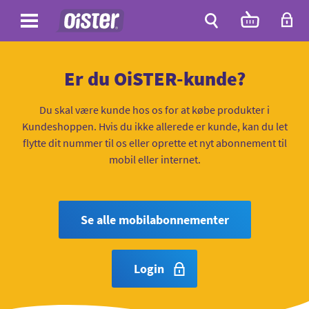
Site
Antal
varer
i
Site
kurven:
Søg
Er du OiSTER-kunde?
Du skal være kunde hos os for at købe produkter i
Kundeshoppen. Hvis du ikke allerede er kunde, kan du let
flytte dit nummer til os eller oprette et nyt abonnement til
mobil eller internet.
Se alle mobilabonnementer
Login