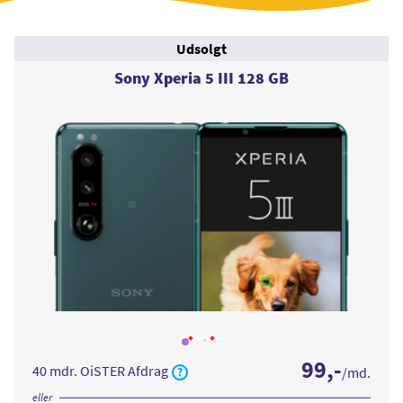
Udsolgt
Sony Xperia 5 III 128 GB
Læs
Læs
mere
mere
99
,-
om
om
40 mdr. OiSTER Afdrag
/md.
Sony
Sony
Xperia
Xperia
5
5
eller