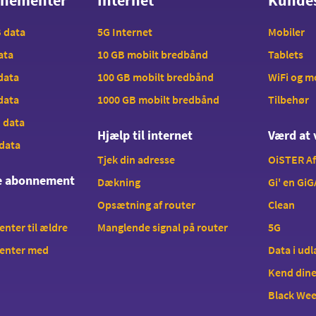
nnementer
Internet
Kunde
B data
5G Internet
Mobiler
data
10 GB mobilt bredbånd
Tablets
 data
100 GB mobilt bredbånd
WiFi og 
 data
1000 GB mobilt bredbånd
Tilbehør
B data
Hjælp til internet
Værd at 
 data
Tjek din adresse
OiSTER A
te abonnement
Dækning
Gi' en GiG
Opsætning af router
Clean
ter til ældre
Manglende signal på router
5G
enter med
Data i ud
Kend dine
Black We