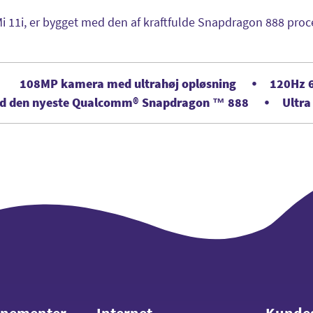
i 11i, er bygget med den af kraftfulde Snapdragon 888 proc
108MP kamera med ultrahøj opløsning
120Hz 
d den nyeste Qualcomm® Snapdragon ™ 888
Ultra
nnementer
Internet
Kunde