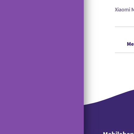
Lånerouter
Viderestilling
Manglende signal på USB-modem
Xiaomi M
Nyt nummer
Banke På
Gi' en GiGA
Reparation
Udelad oplysninger
Me
Saldokontrol
Konferencekald
Tyverispærring
Tilmeld udlandstelefoni
Indholdstakseret SMS
OiSTER MobilBetaling
Log ind på Mit OiSTER
Overdragelse
Mobilabo
Opsigelse