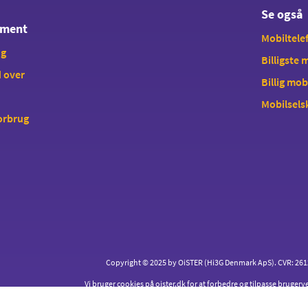
Se også
ement
Mobiltelef
ng
Billigste
 over
Billig mob
Mobilsels
forbrug
Copyright © 2025 by OiSTER (Hi3G Denmark ApS). CVR: 26123
Vi bruger cookies på oister.dk for at forbedre og tilpasse brugerv
nemt som muligt for dig.
Læs mere
om cookies og hvord