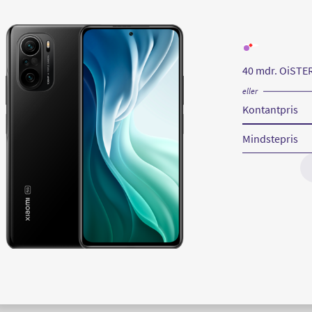
Læs
mere
om
40 mdr. OiSTE
Xiaomi
Mi
11i
eller
Kontantpris
Mindstepris