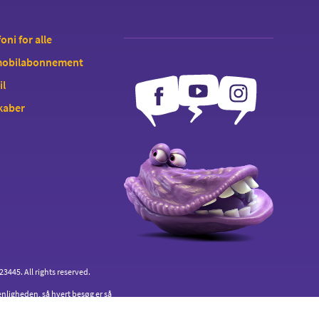
oni for alle
 mobilabonnement
il
kaber
445. All rights reserved.
enligheden, så hvert besøg er så
an du sletter cookies.