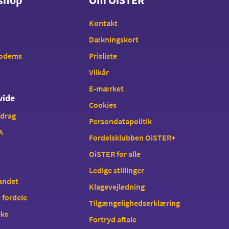
shop
Om OiSTER
Kontakt
Dækningskort
modems
Prisliste
Vilkår
E-mærket
vide
Cookies
fdrag
Persondatapolitik
A
Fordelsklubben OiSTER+
OiSTER for alle
Ledige stillinger
landet
Klagevejledning
 fordele
Tilgængelighedserklæring
eks
Fortryd aftale