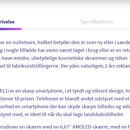
rivelse
Specifikationer
er en outletvare, hvilket betyder den er som ny eller i sæ
g i nogle tilfælde har varen været taget i brug eller er en re
have mindre, ubetydelige kosmetiske skrammer og ridser. 
t til fabriksindstillingerne. Der ydes naturligvis 2 års rekla
i11i er en skarp smartphone, i et tyndt og stilrent design, 
ationer til prisen. Telefonen er blandt andet udstyret med et
erhed en smartphone der kan skyde skarpe billeder og videoe
tyret med, er ideel til når du skal tage landskabsbilleder.
derudover en skærm med en 6,67” AMOLED-skærm, med en hø