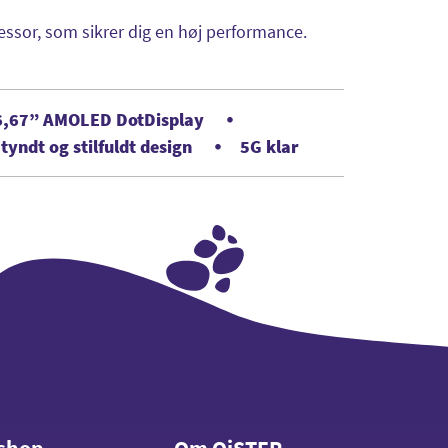
essor, som sikrer dig en høj performance.
6,67” AMOLED DotDisplay
 tyndt og stilfuldt design
5G klar
shop
Om OiSTER