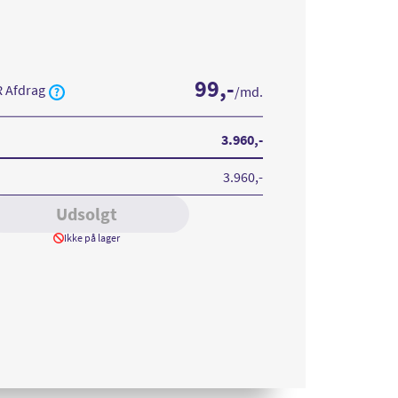
99
,-
R Afdrag
/md.
3.960
,-
3.960
,-
Udsolgt
Ikke på lager