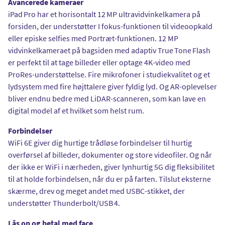
Avancerede kameraer
iPad Pro har et horisontalt 12 MP ultravidvinkelkamera på
forsiden, der understøtter I fokus-funktionen til videoopkald
eller episke selfies med Portræt-funktionen. 12 MP
vidvinkelkameraet på bagsiden med adaptiv True Tone Flash
er perfekt til at tage billeder eller optage 4K-video med
ProRes-understøttelse. Fire mikrofoner i studiekvalitet og et
lydsystem med fire højttalere giver fyldig lyd. Og AR-oplevelser
bliver endnu bedre med LiDAR-scanneren, som kan lave en
digital model af et hvilket som helst rum.
Forbindelser
WiFi 6E giver dig hurtige trådløse forbindelser til hurtig
overførsel af billeder, dokumenter og store videofiler. Og når
der ikke er WiFi i nærheden, giver lynhurtig 5G dig fleksibilitet
til at holde forbindelsen, når du er på farten. Tilslut eksterne
skærme, drev og meget andet med USBC-stikket, der
understøtter Thunderbolt/USB 4.
Lås op og betal med face