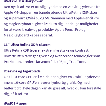
iPad Pro. Bærbar power
Den nye iPad Pro er utroligt tynd med en vanvittig ydeevne fra
Apple M4-chippen, en banebrydende Ultra Retina XDR-skærm
og superhurtig WiFi 6E og 5G. Sammen med Apple Pencil Pro
og Magic Keyboard, giver iPad Pro dig uendelige muligheder
for at være kreativ og produktiv. Apple Pencil Pro og
Magic Keyboard købes separat.
13" Ultra Retina XDR-skærm
Ultra Retina XDR leverer ekstrem lysstyrke og kontrast,
uovertruffen farvegengivelse og avancerede teknologier som
ProMotion, bredere farveområde (P3) og True Tone.
Ydeevne og lagerplads
Op til 10-core CPU'en i M4-chippen giver en kraftfuld ydeevne,
imens 10-core GPU'en leverer lynhurtig grafik. Og med
batteritid til hele dagen kan du gøre alt, hvad du kan forestille
dig, på iPad Pro.
iPadOS + apps