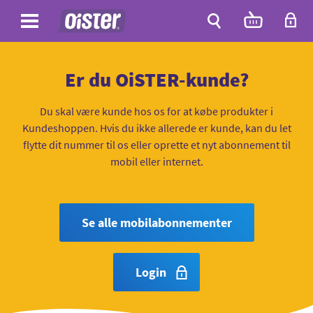
Site
Antal
varer
i
Site
kurven:
Søg
Er du OiSTER-kunde?
Du skal være kunde hos os for at købe produkter i
Kundeshoppen. Hvis du ikke allerede er kunde, kan du let
flytte dit nummer til os eller oprette et nyt abonnement til
mobil eller internet.
Se alle mobilabonnementer
Login