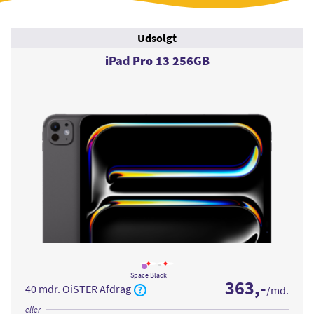
Udsolgt
iPad Pro 13 256GB
Læs
Læs
mere
mere
Space Black
363
,-
om
om
40 mdr. OiSTER Afdrag
/md.
iPad
iPad
Pro
Pro
13
13
eller