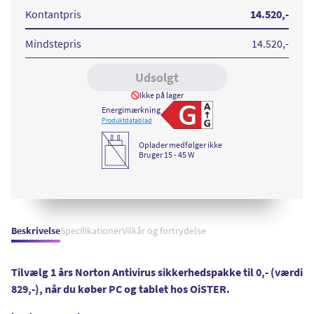
256GB
256GB
Space
Silver
Kontantpris
14.520
,-
Black
Mindstepris
14.520
,-
Udsolgt
Ikke på lager
Energimærkning
Vis detaljeret energiforb
Produktdatablad
Oplader medfølger ikke
Bruger 15 - 45 W
Beskrivelse
Specifikationer
Vilkår og fortrydelse
Tilvælg 1 års Norton Antivirus sikkerhedspakke til 0,- (værdi
829,-), når du køber PC og tablet hos OiSTER.