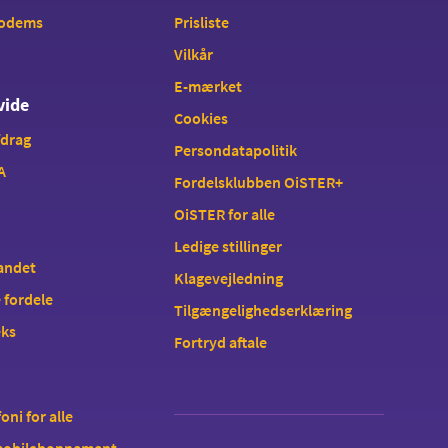
modems
Prisliste
Vilkår
E-mærket
vide
Cookies
fdrag
Persondatapolitik
A
Fordelsklubben OiSTER+
OiSTER for alle
Ledige stillinger
landet
Klagevejledning
 fordele
Tilgængelighedserklæring
eks
Fortryd aftale
oni for alle