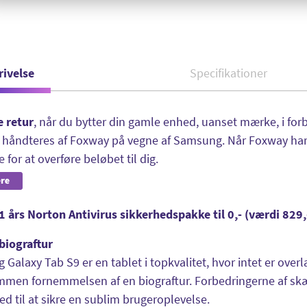
rivelse
Specifikationer
e retur
, når du bytter din gamle enhed, uanset mærke, i fo
n håndteres af Foxway på vegne af Samsung. Når Foxway har
 for at overføre beløbet til dig.
1 års Norton Antivirus sikkerhedspakke til 0,- (værdi 829
biograftur
Galaxy Tab S9 er en tablet i topkvalitet, hvor intet er over
mmen fornemmelsen af en biograftur. Forbedringerne af skæ
ed til at sikre en sublim brugeroplevelse.