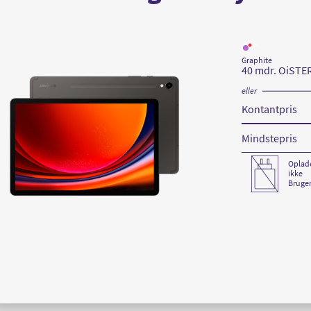
Læs
mere
Graphite
om
40 mdr. OiSTE
Samsung
Galaxy
Tab
eller
S9
5G
Kontantpris
128GB
Graphite
Mindstepris
Oplad
ikke
Bruger