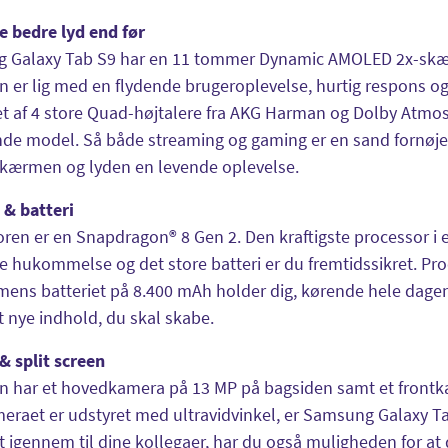
e bedre lyd end før
 Galaxy Tab S9 har en 11 tommer Dynamic AMOLED 2x-skær
er lig med en flydende brugeroplevelse, hurtig respons og
t af 4 store Quad-højtalere fra AKG Harman og Dolby Atmos. 
nde model. Så både streaming og gaming er en sand fornø
skærmen og lyden en levende oplevelse.
 & batteri
ren er en Snapdragon® 8 Gen 2. Den kraftigste processor i 
e hukommelse og det store batteri er du fremtidssikret. P
mens batteriet på 8.400 mAh holder dig, kørende hele dag
det nye indhold, du skal skabe.
& split screen
n har et hovedkamera på 13 MP på bagsiden samt et frontk
eraet er udstyret med ultravidvinkel, er Samsung Galaxy Ta
rt igennem til dine kollegaer, har du også muligheden for a