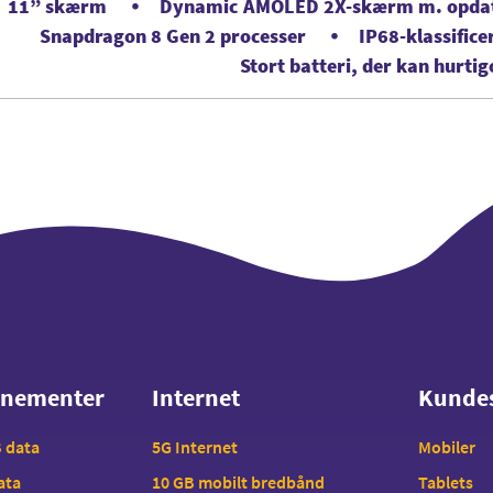
11” skærm
Dynamic AMOLED 2X-skærm m. opdate
Snapdragon 8 Gen 2 processer
IP68-klassifice
Stort batteri, der kan hurti
nnementer
Internet
Kunde
nnementer
Internet
Kunde
B data
5G Internet
Mobiler
data
10 GB mobilt bredbånd
Tablets