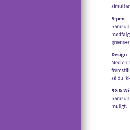
simultan
Opsigelse
S-pen
Samsung
medfølge
grænsern
Design
Med en S
fremstil
så du ik
5G & Wi
Samsung 
muligt.