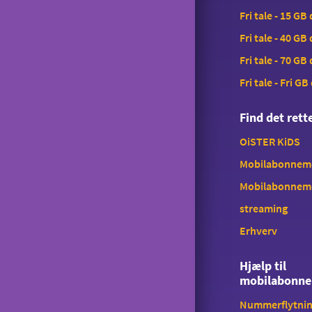
Fri tale - 15 GB
Fri tale - 40 GB
Fri tale - 70 GB
Fri tale - Fri GB
Find det ret
OiSTER KiDS
Mobilabonnemen
Mobilabonnem
streaming
Erhverv
Hjælp til
mobilabonn
Nummerflytni