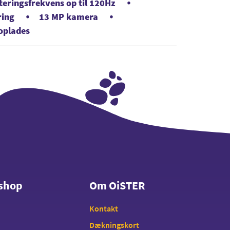
ringsfrekvens op til 120Hz
ring
13 MP kamera
goplades
shop
Om OiSTER
shop
Om OiSTER
Kontakt
Dækningskort