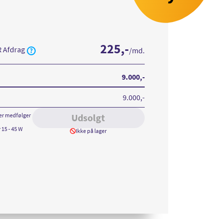
225
,-
R Afdrag
/md.
9.000
,-
9.000
,-
er medfølger
Udsolgt
 15 - 45 W
Ikke på lager