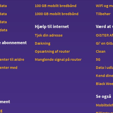
 data
100 GB mobilt bredbånd
WiFi og 
 data
1000 GB mobilt bredbånd
Tilbehør
 data
Hjælp til internet
Værd at 
 data
Tjek din adresse
OiSTER A
te abonnement
Dækning
Gi' en GiG
Opsætning af router
Clean
ter til ældre
Manglende signal på router
5G
enter med
Data i ud
Kend dine
Black We
Se også
ement
Mobiltelef
ng