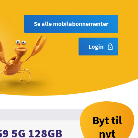
Se alle mobilabonnementer
Login
Byt til
S9 5G 128GB
nyt