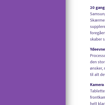
Afinstallation af USB-modem
Lånerouter
20 gang
Viderestilling
Manglende signal på USB-modem
Samsung
Nyt nummer
Banke På
Skærmen 
Gi' en GiGA
supplere
Reparation
foregåe
Udelad oplysninger
skaber 
Saldokontrol
Ydeevne
Konferencekald
Processo
Tyverispærring
den stor
Tilmeld udlandstelefoni
ønsker, 
til alt 
Indholdstakseret SMS
Kamera 
OiSTER MobilBetaling
Tablette
Log ind på Mit OiSTER
frontkam
Overdragelse
helt kla