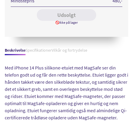
Mindstepris
480
,-
silicone
with
magsafe
Udsolgt
Ikke på lager
Beskrivelse
Specifikationer
Vilkår og fortrydelse
Med iPhone 14 Plus silikone-etuiet med MagSafe ser din
telefon godt ud og får den rette beskyttelse. Etuiet ligger godt i
hånden takket være den silkebløde tekstur, og samtidig sikrer
det et sikkert greb, samt en overlegen beskyttelse mod stød
og ridser. Etuiet kommer med MagSafe-magneter, der passer
optimalt til MagSafe-opladeren og giver en hurtig og nem
opladning. Etuiet fungerer samtidig også med almindelige Qi-
certificerede trådløse opladere uden MagSafe-magneter.