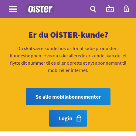
Site
Antal
varer
i
Site
kurven:
Søg
Er du OiSTER-kunde?
Du skal være kunde hos os for at købe produkter i
Kundeshoppen. Hvis du ikke allerede er kunde, kan du let
flytte dit nummer til os eller oprette et nyt abonnement til
mobil eller internet.
Se alle mobilabonnementer
Login