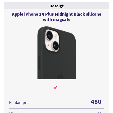
Udsolgt
Apple iPhone 14 Plus Midnight Black silicone
with magsafe
Læs
mere
om
Apple
480
iPhone
Kontantpris
,-
14
Plus
Midnight
Black