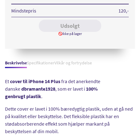
14
Plus
Clear
Mindstepris
120
,-
Udsolgt
Ikke på lager
Beskrivelse
Specifikationer
Vilkår og fortrydelse
Et
cover til iPhone 14 Plus
fra det anerkendte
danske
dbramante1928
, som er lavet i
100%
genbrugt
plastik
.
Dette cover er lavet i 100% bæredygtig plastik, uden at gå ned
på kvalitet eller beskyttelse. Det fleksible plastik har en
stødabsorberende effekt som hjælper markant på
beskyttelsen af din mobil.