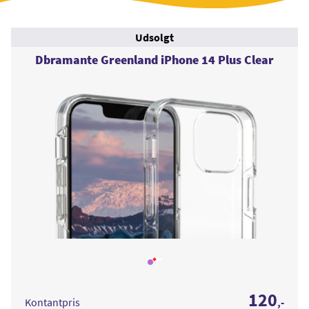
Udsolgt
Dbramante Greenland iPhone 14 Plus Clear
Læs
mere
om
Dbramante
120
Greenland
Kontantpris
,-
iPhone