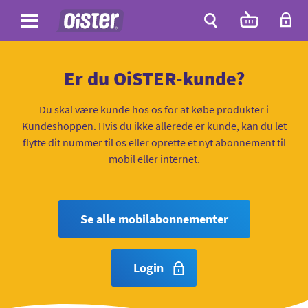
Site
Antal
varer
i
Site
kurven:
Søg
Er du OiSTER-kunde?
Du skal være kunde hos os for at købe produkter i
Kundeshoppen. Hvis du ikke allerede er kunde, kan du let
flytte dit nummer til os eller oprette et nyt abonnement til
mobil eller internet.
Se alle mobilabonnementer
Login