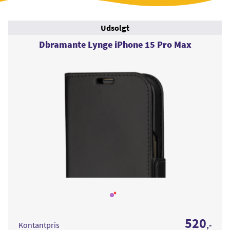
Udsolgt
Dbramante Lynge iPhone 15 Pro Max
Læs
mere
om
Dbramante
520
Lynge
Kontantpris
,-
iPhone