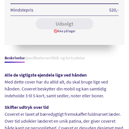
15
Pro
Max
Mindstepris
520
,-
Black
Udsolgt
Ikke på lager
Beskrivelse
Specifikationer
Vilkår og fortrydelse
Alle de vigtigste ejendele lige ved hånden
Med dette cover har du altid alt, du skal bruge lige ved
hånden. Coveret beskytter din mobil og kan samtidig
indeholde 3 til 5 kort, samt sedler, noter eller boner.
Skifter udtryk over tid
Coveret er lavet af bæredygtigt fremskaffet fuldnarvet læder.
Over tid udvikler læderet en unik patina, der giver coveret
både kant og personlighed. Coveret er desuden designet med