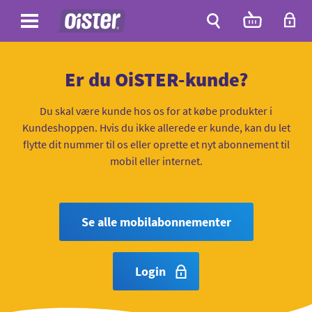
Site
Antal
varer
i
Site
kurven:
Søg
Er du OiSTER-kunde?
Du skal være kunde hos os for at købe produkter i
Kundeshoppen. Hvis du ikke allerede er kunde, kan du let
flytte dit nummer til os eller oprette et nyt abonnement til
mobil eller internet.
Se alle mobilabonnementer
Login