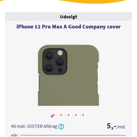
Udsolgt
iPhone 12 Pro Max A Good Company cover
Læs
Læs
Læs
Læs
Læs
mere
mere
mere
mere
mere
5
,-
om
om
om
om
om
40 mdr. OiSTER Afdrag
/md.
iPhone
iPhone
iPhone
iPhone
iPhone
12
12
12
12
12
Pro
Pro
Pro
Pro
Pro
eller