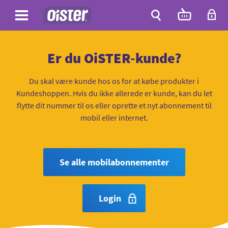
Site
Antal
varer
i
Site
kurven:
Søg
Er du OiSTER-kunde?
Du skal være kunde hos os for at købe produkter i
Kundeshoppen. Hvis du ikke allerede er kunde, kan du let
flytte dit nummer til os eller oprette et nyt abonnement til
mobil eller internet.
Se alle mobilabonnementer
Login