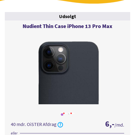
Udsolgt
Nudient Thin Case iPhone 13 Pro Max
Læs
Læs
mere
mere
6
,-
om
om
40 mdr. OiSTER Afdrag
/md.
Nudient
Nudient
Thin
Thin
Case
Case
eller