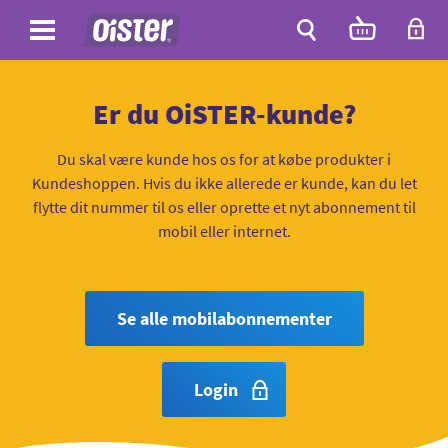
Site
Antal
varer
i
Site
kurven:
Søg
Er du OiSTER-kunde?
Du skal være kunde hos os for at købe produkter i
Kundeshoppen. Hvis du ikke allerede er kunde, kan du let
flytte dit nummer til os eller oprette et nyt abonnement til
mobil eller internet.
Se alle mobilabonnementer
Login