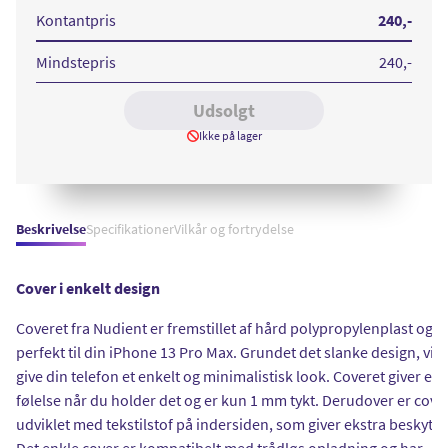
iPhone
iPhone
13
13
Kontantpris
240
,-
Pro
Max
Max
Black
Blue
Mindstepris
240
,-
Udsolgt
Ikke på lager
Beskrivelse
Specifikationer
Vilkår og fortrydelse
Cover i enkelt design
Coveret fra Nudient er fremstillet af hård polypropylenplast og p
perfekt til din iPhone 13 Pro Max. Grundet det slanke design, vil 
give din telefon et enkelt og minimalistisk look. Coveret giver en
følelse når du holder det og er kun 1 mm tykt. Derudover er cove
udviklet med tekstilstof på indersiden, som giver ekstra beskytte
Det enkle cover er kompatibelt med trådløs opladning og har