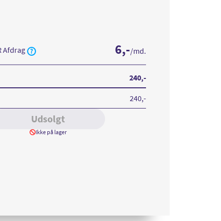
6
,-
R Afdrag
/md.
240
,-
r
240
,-
Udsolgt
Ikke på lager