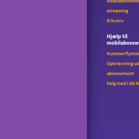
Mobilabonnem
Tyverispærring
streaming
Tilmeld udlandstelefoni
Erhverv
Indholdstakseret SMS
Hjælp til
mobilabonn
OiSTER MobilBetaling
Nummerflytni
Log ind på Mit OiSTER
Opkrævning ud
Overdragelse
abonnement
Opsigelse
Følg med i dit 