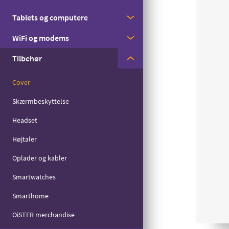
Med streaming
Tablets og computere
Apple
Til børn
WiFi og modems
Samsung
Apple
Til seniorer
Tilbehør
Motorola
Samsung
Huawei
Til det lille forbrug
Zyxel
Cover
Skærmbeskyttelse
Headset
Højtaler
Oplader og kabler
Smartwatches
Smarthome
OiSTER merchandise