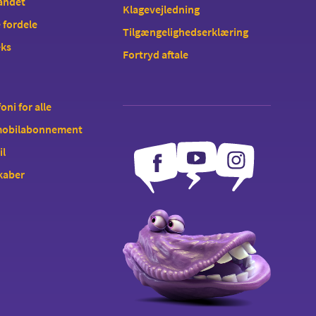
landet
Klagevejledning
 fordele
Tilgængelighedserklæring
eks
Fortryd aftale
oni for alle
 mobilabonnement
il
kaber