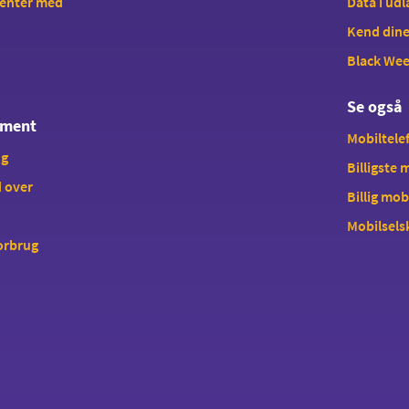
enter med
Data i ud
Kend dine
Black We
Se også
ement
Mobiltelef
ng
Billigste
 over
Billig mob
Mobilsels
forbrug