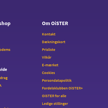
shop
Om OiSTER
shop
Om OiSTER
Kontakt
Dækningskort
modems
Prisliste
Vilkår
E-mærket
vide
Cookies
fdrag
Persondatapolitik
A
Fordelsklubben OiSTER+
OiSTER for alle
Ledige stillinger