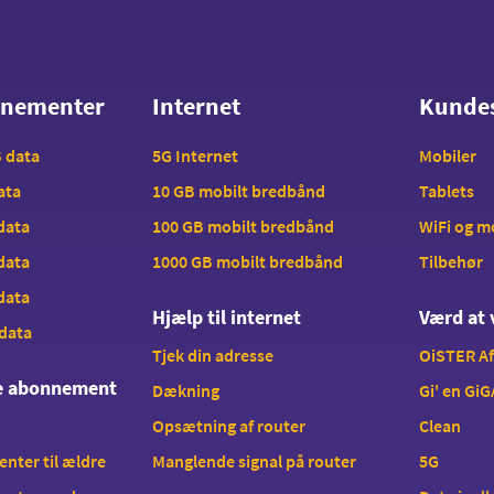
nnementer
Internet
Kunde
nnementer
Internet
Kunde
B data
5G Internet
Mobiler
data
10 GB mobilt bredbånd
Tablets
 data
100 GB mobilt bredbånd
WiFi og 
 data
1000 GB mobilt bredbånd
Tilbehør
 data
Hjælp til internet
Værd at 
 data
Tjek din adresse
OiSTER A
te abonnement
Dækning
Gi' en GiG
Opsætning af router
Clean
ter til ældre
Manglende signal på router
5G