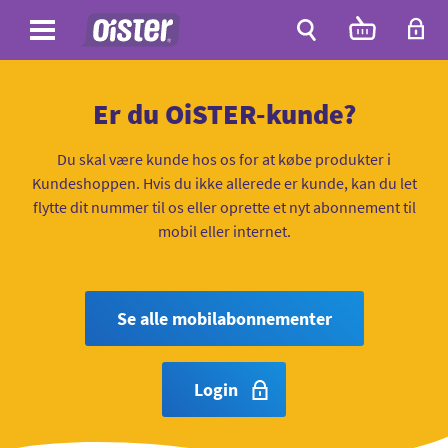
Site
Antal
varer
i
Site
kurven:
Søg
Er du OiSTER-kunde?
Du skal være kunde hos os for at købe produkter i
Kundeshoppen. Hvis du ikke allerede er kunde, kan du let
flytte dit nummer til os eller oprette et nyt abonnement til
mobil eller internet.
Se alle mobilabonnementer
Login