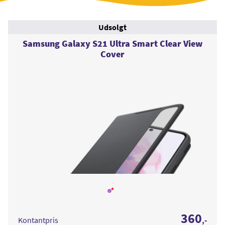
Udsolgt
Samsung Galaxy S21 Ultra Smart Clear View
Cover
Læs
mere
om
Samsung
360
Galaxy
Kontantpris
,-
S21