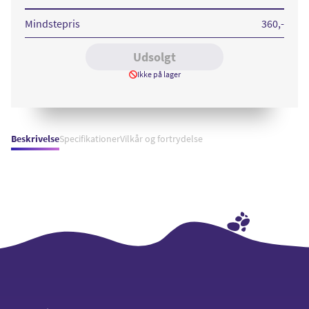
Ultra
Smart
Clear
Mindstepris
360
,-
View
Cover
Black​
Udsolgt
Ikke på lager
Beskrivelse
Specifikationer
Vilkår og fortrydelse