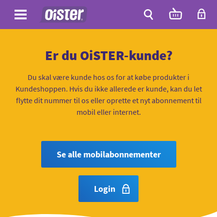
Site
Antal
varer
i
Site
kurven:
Søg
Er du OiSTER-kunde?
Du skal være kunde hos os for at købe produkter i
Kundeshoppen. Hvis du ikke allerede er kunde, kan du let
flytte dit nummer til os eller oprette et nyt abonnement til
mobil eller internet.
Se alle mobilabonnementer
Login