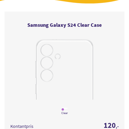
Samsung Galaxy S24 Clear Case
Læs
mere
Clear
om
Samsung
120
Galaxy
Kontantpris
,-
S24