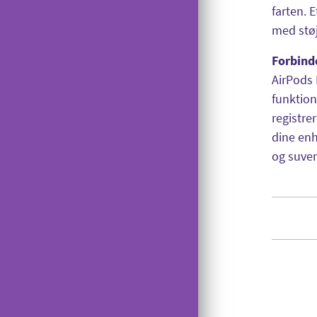
farten. 
Tyverispærring
med støj
Tilmeld udlandstelefoni
Forbind
Indholdstakseret SMS
AirPods 
OiSTER MobilBetaling
funktio
registre
Log ind på Mit OiSTER
dine enh
Overdragelse
og suver
Opsigelse