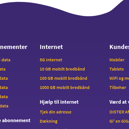
nnementer
Internet
Kunde
nnementer
Internet
Kunde
B data
5G Internet
Mobiler
data
10 GB mobilt bredbånd
Tablets
 data
100 GB mobilt bredbånd
WiFi og 
 data
1000 GB mobilt bredbånd
Tilbehør
 data
Hjælp til internet
Værd at 
 data
Tjek din adresse
OiSTER A
te abonnement
Dækning
Gi' en GiG