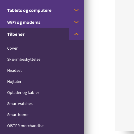
Med streaming
Tablets og computere
Apple
Til børn
WiFi og modems
Samsung
Apple
Til seniorer
Tilbehør
Motorola
Samsung
Huawei
Til det lille forbrug
Zyxel
Cover
Skærmbeskyttelse
Headset
Højtaler
Oplader og kabler
Smartwatches
Smarthome
OiSTER merchandise