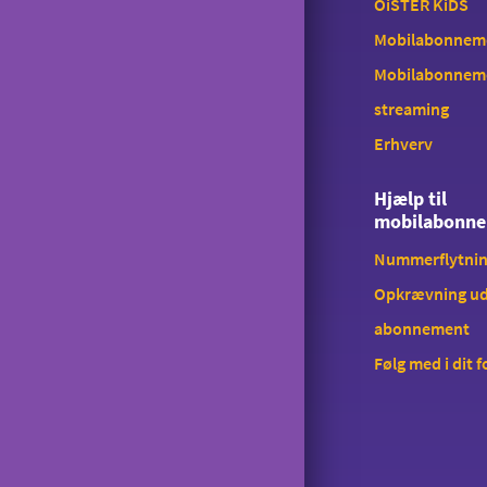
OiSTER KiDS
Mobilabonnemen
Mobilabonnem
streaming
Erhverv
Hjælp til
mobilabonn
Nummerflytni
Opkrævning ud
abonnement
Følg med i dit 