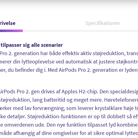
rivelse
Specifikationer
 tilpasser sig alle scenarier
Pro 2. generation har både effektiv aktiv støjreduktion, tran
merer din lytteoplevelse ved automatisk at justere støjkontro
ner, du befinder dig i. Med AirPods Pro 2. generation er lyden 
irPods Pro 2. gen drives af Apples H2-chip. Den specialdesig
 støjreduktion, lang batteritid og meget mere. Høretelefoner
ærker med lav forvrængning, som leverer krystalklare høje t
ske detaljer. Støjreduktion-funktionen er op til dobbelt så ef
e omverdenen ude. Den nye funktion tilpasset lyd kombinere
måde afhængig af dine omgivelser for at sikre optimal lytte