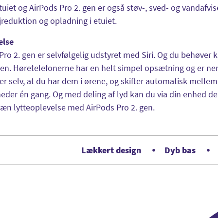
Etuiet og AirPods Pro 2. gen er også støv-, sved- og vandafvis
reduktion og opladning i etuiet.
else
Pro 2. gen er selvfølgelig udstyret med Siri. Og du behøver ku
nen. Høretelefonerne har en helt simpel opsætning og er n
rer selv, at du har dem i ørene, og skifter automatisk melle
eder én gang. Og med deling af lyd kan du via din enhed d
æn lytteoplevelse med AirPods Pro 2. gen.
Lækkert design
Dyb bas