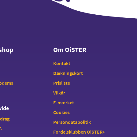
shop
Om OiSTER
shop
Om OiSTER
Kontakt
Dækningskort
modems
Prisliste
Vilkår
E-mærket
vide
Cookies
fdrag
Persondatapolitik
A
Fordelsklubben OiSTER+