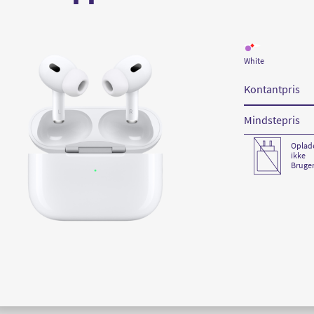
Læs
mere
White
om
Apple
AirPods
Kontantpris
Pro
2nd
Gen
USB-
Mindstepris
C
Oplad
ikke
Bruger