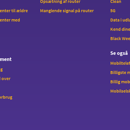
Opsætning af router
Clean
ter til ældre
Manglende signal på router
5G
enter med
Data i ud
Kend dine
Black We
Se også
ement
Mobiltelef
ng
Billigste
 over
Billig mob
Mobilsels
forbrug