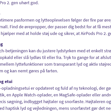
Pro 2. gen uhørt god.
m
ptimere pasformen og lytteoplevelsen følger der fire par øre
mall. Find de ørepropper, der passer dig bedst for at få mest
hjælper med at holde støj ude og sikrer, at AirPods Pro 2. ge
ng
h-betjeningen kan du justere lydstyrken med et enkelt strø
opkald eller slå lydløs til eller fra. Tryk to gange for at afsl
e mellem lyttefunktioner som transparant lyd og aktiv støjre
m og kan nemt gøres på farten.
og etui
opladningsetui er opdateret og fuld af ny teknologi, der g
ik, en Apple Watch-oplader, en MagSafe-oplader eller andre 
is søgning, indbygget højtaler og snorfæste. Højtaleren og
ed haptisk lyd og vejledningen, mens snorfæstet gør det n