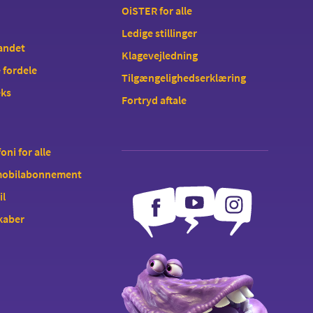
OiSTER for alle
Ledige stillinger
landet
Klagevejledning
 fordele
Tilgængelighedserklæring
eks
Fortryd aftale
oni for alle
 mobilabonnement
il
kaber