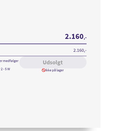
2.160
,-
2.160
,-
er medfølger
Udsolgt
 2 - 5 W
Ikke på lager