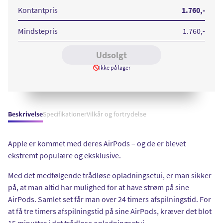
Wireless
Charging
Kontantpris
1.760
,-
Mindstepris
1.760
,-
Udsolgt
Ikke på lager
Beskrivelse
Specifikationer
Vilkår og fortrydelse
Apple er kommet med deres AirPods – og de er blevet
ekstremt populære og eksklusive.
Med det medfølgende trådløse opladningsetui, er man sikker
på, at man altid har mulighed for at have strøm på sine
AirPods. Samlet set får man over 24 timers afspilningstid. For
at få tre timers afspilningstid på sine AirPods, kræver det blot
15 minutter i det trådløse opladningsetui.