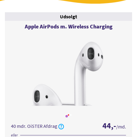
Udsolgt
Apple AirPods m. Wireless Charging
Læs
mere
44
,-
om
40 mdr. OiSTER Afdrag
/md.
Apple
AirPods
m.
eller