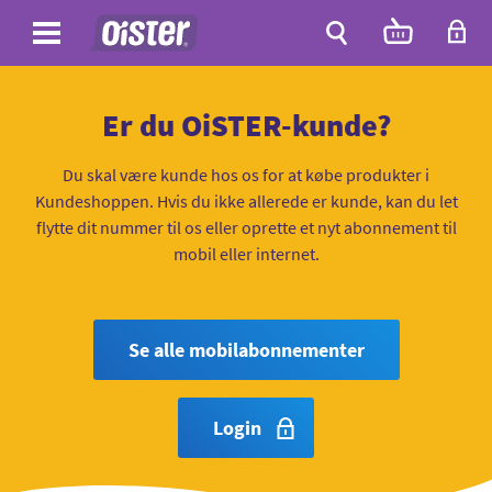
Site
Antal
varer
i
Site
kurven:
Søg
Er du OiSTER-kunde?
Du skal være kunde hos os for at købe produkter i
Kundeshoppen. Hvis du ikke allerede er kunde, kan du let
flytte dit nummer til os eller oprette et nyt abonnement til
mobil eller internet.
Se alle mobilabonnementer
Login