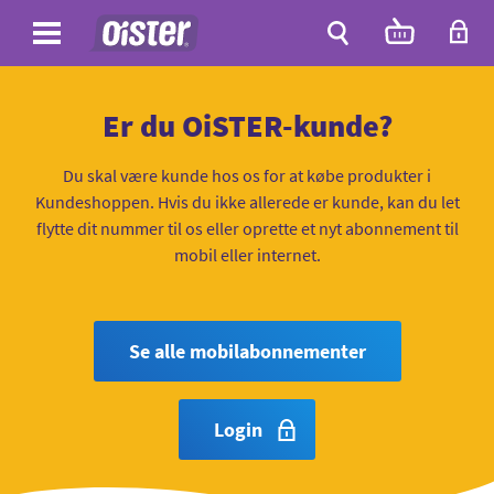
Site
Antal
varer
i
Site
kurven:
Søg
Er du OiSTER-kunde?
Du skal være kunde hos os for at købe produkter i
Kundeshoppen. Hvis du ikke allerede er kunde, kan du let
flytte dit nummer til os eller oprette et nyt abonnement til
mobil eller internet.
Se alle mobilabonnementer
Login