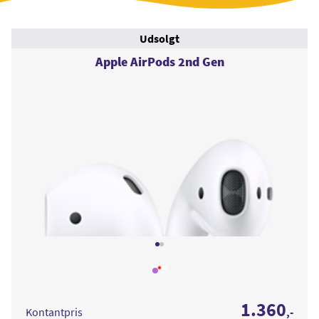
Udsolgt
Apple AirPods 2nd Gen
Læs
mere
om
Apple
1.360
AirPods
Kontantpris
,-
2nd