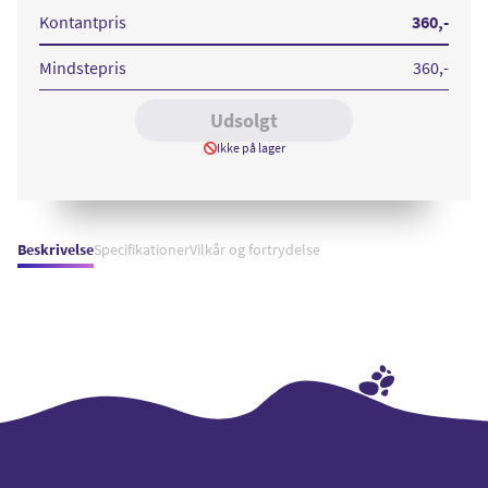
Black
Kontantpris
360
,-
Mindstepris
360
,-
Udsolgt
Ikke på lager
Beskrivelse
Specifikationer
Vilkår og fortrydelse