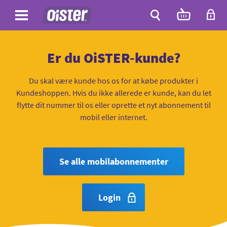
Site
Antal
varer
i
Site
kurven:
Søg
Er du OiSTER-kunde?
Du skal være kunde hos os for at købe produkter i
Kundeshoppen. Hvis du ikke allerede er kunde, kan du let
flytte dit nummer til os eller oprette et nyt abonnement til
mobil eller internet.
Se alle mobilabonnementer
Login