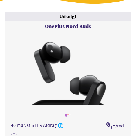
Udsolgt
OnePlus Nord Buds
Læs
mere
9
,-
om
40 mdr. OiSTER Afdrag
/md.
OnePlus
Nord
Buds
eller