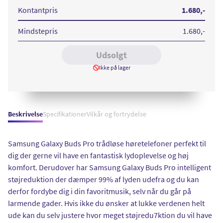
Pro
Pro
Pro
Phantom
Phantom
Phantom
Kontantpris
1.680
,-
Black
Violet
Silver
Mindstepris
1.680
,-
Udsolgt
Ikke på lager
Beskrivelse
Specifikationer
Vilkår og fortrydelse
Samsung Galaxy Buds Pro trådløse høretelefoner perfekt til
dig der gerne vil have en fantastisk lydoplevelse og høj
komfort. Derudover har Samsung Galaxy Buds Pro intelligent
støjreduktion der dæmper 99% af lyden udefra og du kan
derfor fordybe dig i din favoritmusik, selv når du går på
larmende gader. Hvis ikke du ønsker at lukke verdenen helt
ude kan du selv justere hvor meget støjredu7ktion du vil have