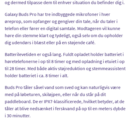
og dermed tilpasse dem til enhver situation du befinder dig i.
Galaxy Buds Pro har tre indbyggede mikrofoner i hver
øreprop, som opfanger og gengiver din tale, når du taler i
telefon eller fører en digital samtale. Modtageren vil kunne
høre din stemme klart og tydeligt, også selv om du opholder
dig udendørs i blæst eller på en støjende café.
Batterilevetiden er også lang. Fuldt opladet holder batteriet i
høretelefonerne i op til 8 timer og med opladning i etuiet i op
til 28 timer. Med både aktiv støjreduktion og stemmeassistent
holder batteriet i ca. 8 timer i alt.
Buds Pro tåler såvel vand som sved og kan naturligvis være
med på løbeturen, skiløjpen, eller når du står på dit
paddleboard. De er IPX7-klassificerede, hvilket betyder, at de
tåler at blive nedsænket i ferskvand på op til en meters dybde
i 30 minutter.