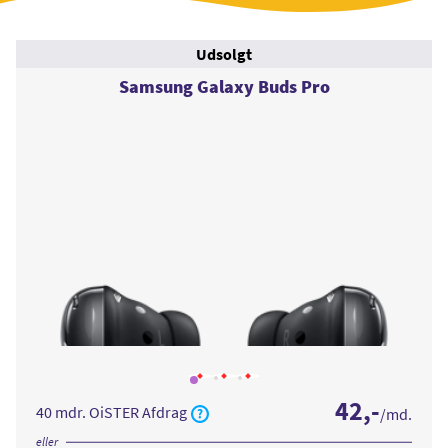
Udsolgt
Samsung Galaxy Buds Pro
Læs
Læs
Læs
mere
mere
mere
42
,-
om
om
om
40 mdr. OiSTER Afdrag
/md.
Samsung
Samsung
Samsung
Galaxy
Galaxy
Galaxy
Buds
Buds
Buds
eller