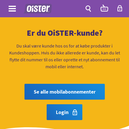
Site
Antal
varer
i
Site
kurven:
Søg
Er du OiSTER-kunde?
Du skal være kunde hos os for at købe produkter i
Kundeshoppen. Hvis du ikke allerede er kunde, kan du let
flytte dit nummer til os eller oprette et nyt abonnement til
mobil eller internet.
Se alle mobilabonnementer
Login