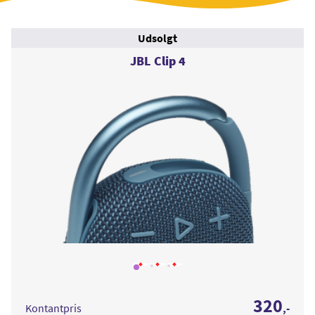
Udsolgt
JBL Clip 4
Læs
Læs
Læs
mere
mere
mere
om
om
om
JBL
JBL
JBL
320
Clip
Clip
Clip
Kontantpris
,-
4
4
4