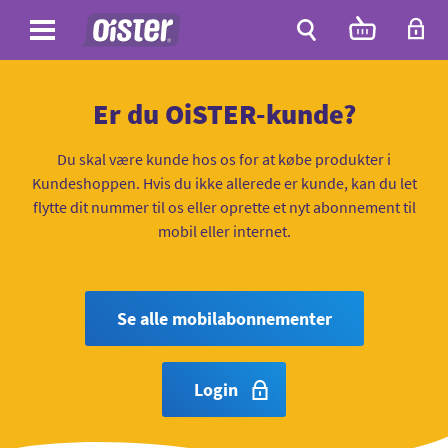
Site
Antal
varer
i
Site
kurven:
Søg
Er du OiSTER-kunde?
Du skal være kunde hos os for at købe produkter i
Kundeshoppen. Hvis du ikke allerede er kunde, kan du let
flytte dit nummer til os eller oprette et nyt abonnement til
mobil eller internet.
Se alle mobilabonnementer
Login