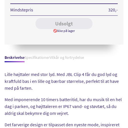
Blue
Black
Camo
Mindstepris
320
,-
Udsolgt
Ikke på lager
Beskrivelse
Specifikationer
Vilkår og fortrydelse
Lille højttaler med stor lyd. Med JBL Clip 4 får du god lyd og
kraftfuld bas i en lille og bærbar størrelse, perfekt til at have
med på farten.
Med imponerende 10 timers batteritid, har du musik til en hel
dag i parken, og højttaleren er IP67 vand- og støvtæt, så du
aldrig skal bekymre dig om vejret.
Det farverige design er tilpasset den nyeste mode, inspireret