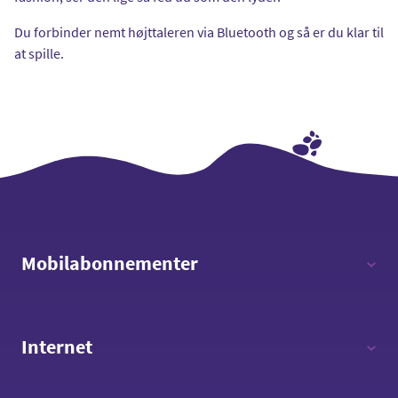
Du forbinder nemt højttaleren via Bluetooth og så er du klar til
at spille.
Mobilabonnementer
12 timer - 12 GB data
Internet
Fri tale - 8 GB data
Fri tale - 15 GB data