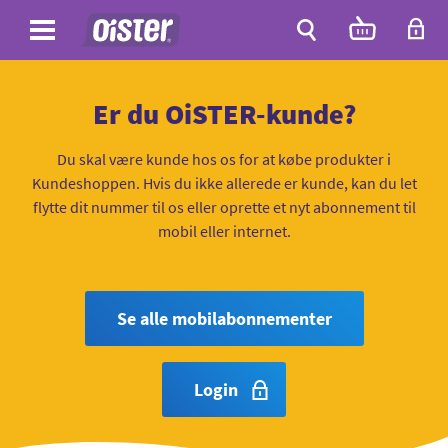
Site
Antal
varer
i
Site
kurven:
Søg
Er du OiSTER-kunde?
Du skal være kunde hos os for at købe produkter i
Kundeshoppen. Hvis du ikke allerede er kunde, kan du let
flytte dit nummer til os eller oprette et nyt abonnement til
mobil eller internet.
Se alle mobilabonnementer
Login