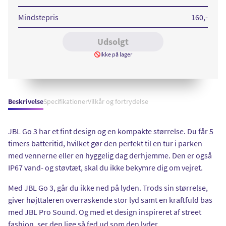
Blue
Black
Camo
Mindstepris
160
,-
Udsolgt
Ikke på lager
Beskrivelse
Specifikationer
Vilkår og fortrydelse
JBL Go 3 har et fint design og en kompakte størrelse. Du får 5
timers batteritid, hvilket gør den perfekt til en tur i parken
med vennerne eller en hyggelig dag derhjemme. Den er også
IP67 vand- og støvtæt, skal du ikke bekymre dig om vejret.
Med JBL Go 3, går du ikke ned på lyden. Trods sin størrelse,
giver højttaleren overraskende stor lyd samt en kraftfuld bas
med JBL Pro Sound. Og med et design inspireret af street
fashion, ser den lige så fed ud som den lyder.