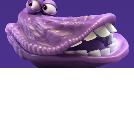
OiSTER for alle
Black Weeks
Ledige stillinger
Klagevejledning
Se også
Tilgængelighedserklæring
Mobiltelefoni for alle
Fortryd aftale
Billigste mobilabonnement
Billig mobil
Mobilselskaber
Copyright © 2025 by OiSTER (Hi3G Denmark ApS). CVR:
26123445. All rights reserved.
Vi bruger cookies på oister.dk for at forbedre og tilpasse
brugervenligheden, så hvert besøg er så nemt som muligt for
dig.
Læs mere
om cookies og hvordan du sletter cookies.