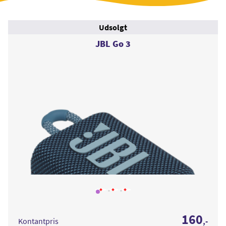
Udsolgt
JBL Go 3
Læs
Læs
Læs
mere
mere
mere
om
om
om
JBL
JBL
JBL
160
Go
Go
Go
Kontantpris
,-
3
3
3