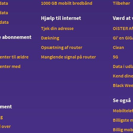
 data
1000 GB mobilt bredbånd
Tilbehør
 data
Hjælp til internet
Værd at 
 data
Tjek din adresse
OiSTER A
te abonnement
Dækning
Gi' en GiG
Opsætning af router
Clean
ter til ældre
Manglende signal på router
5G
enter med
Data i ud
Kend dine
Black We
Se også
ement
Mobiltelef
ng
Billigste
 over
Billig mob