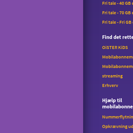
Fri tale - 40 GB
Tyverispærring
Fri tale - 70 GB
Tilmeld udlandstelefoni
Fri tale - Fri GB
Indholdstakseret SMS
Find det ret
OiSTER MobilBetaling
OiSTER KiDS
Log ind på Mit OiSTER
Mobilabonnemen
Overdragelse
Mobilabonnem
Opsigelse
streaming
Erhverv
Hjælp til
mobilabonn
Nummerflytni
Opkrævning ud