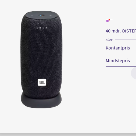
Læs
mere
om
40 mdr. OiSTE
JBL
Link
Portable
eller
Kontantpris
Mindstepris