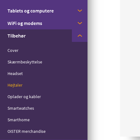
Med streaming
Tablets og computere
Apple
Til børn
WiFi og modems
Samsung
Apple
Til seniorer
Tilbehør
Motorola
Samsung
Huawei
Til det lille forbrug
Zyxel
Cover
Skærmbeskyttelse
Headset
Højtaler
Oplader og kabler
Smartwatches
Smarthome
OiSTER merchandise