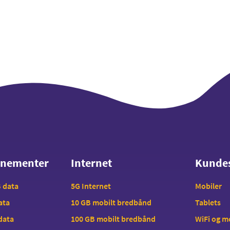
nnementer
Internet
Kunde
nnementer
Internet
Kunde
B data
5G Internet
Mobiler
data
10 GB mobilt bredbånd
Tablets
 data
100 GB mobilt bredbånd
WiFi og 