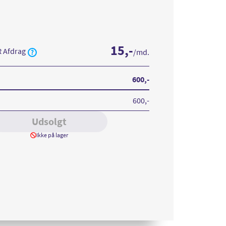
15
,-
R Afdrag
/md.
600
,-
600
,-
Udsolgt
Ikke på lager