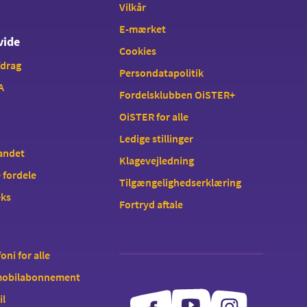
Vilkår
E-mærket
vide
Cookies
fdrag
Persondatapolitik
A
Fordelsklubben OiSTER+
OiSTER for alle
Ledige stillinger
landet
Klagevejledning
 fordele
Tilgængelighedserklæring
eks
Fortryd aftale
oni for alle
 mobilabonnement
il