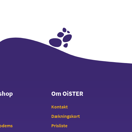
shop
Om OiSTER
shop
Om OiSTER
Kontakt
Dækningskort
modems
Prisliste