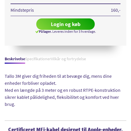
C
Lightning
1m
Mindstepris
160
,-
MFI
white
Login og køb
På lager.
Leveres inden for 3 hverdage.
Beskrivelse
Specifikationer
Vilkår og fortrydelse
Tallo 3M giver dig friheden til at bevæge dig, mens dine
enheder forbliver opladet.
Med en længde på 3 meter og en robust RTPE-konstruktion
sikrer kablet pålidelighed, fleksibilitet og komfort ved hver
brug.
Certificeret MFi-kabel designet til Apple-enheder,