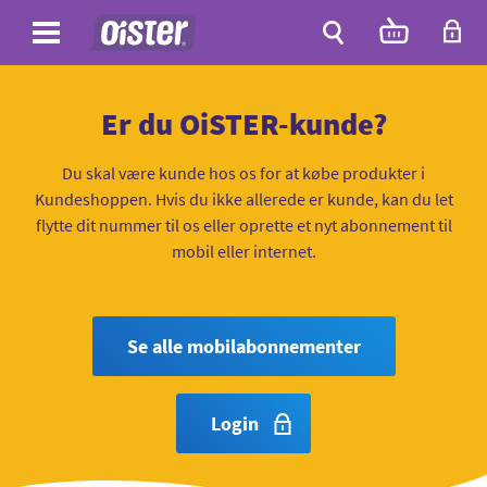
Site
Antal
varer
i
Site
kurven:
Søg
Er du OiSTER-kunde?
Du skal være kunde hos os for at købe produkter i
Kundeshoppen. Hvis du ikke allerede er kunde, kan du let
flytte dit nummer til os eller oprette et nyt abonnement til
mobil eller internet.
Se alle mobilabonnementer
Login