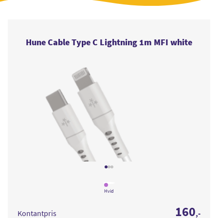
Hune Cable Type C Lightning 1m MFI white
Læs
mere
Hvid
om
Hune
160
Cable
Kontantpris
,-
Type