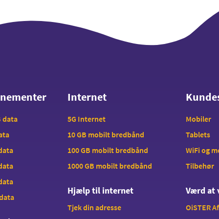
nnementer
Internet
Kunde
nnementer
Internet
Kunde
B data
5G Internet
Mobiler
data
10 GB mobilt bredbånd
Tablets
 data
100 GB mobilt bredbånd
WiFi og 
 data
1000 GB mobilt bredbånd
Tilbehør
 data
Hjælp til internet
Værd at 
 data
Tjek din adresse
OiSTER A