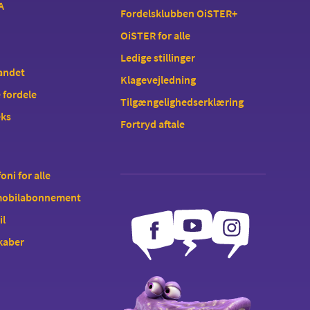
A
Fordelsklubben OiSTER+
OiSTER for alle
Ledige stillinger
landet
Klagevejledning
 fordele
Tilgængelighedserklæring
eks
Fortryd aftale
oni for alle
 mobilabonnement
il
kaber