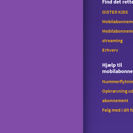
Find det ret
Tyverispærring
OiSTER KiDS
Tilmeld udlandstelefoni
Mobilabonnemen
Indholdstakseret SMS
Mobilabonnem
streaming
OiSTER MobilBetaling
Erhverv
Log ind på Mit OiSTER
Overdragelse
Hjælp til
mobilabonn
Opsigelse
Nummerflytni
Opkrævning ud
abonnement
Følg med i dit 