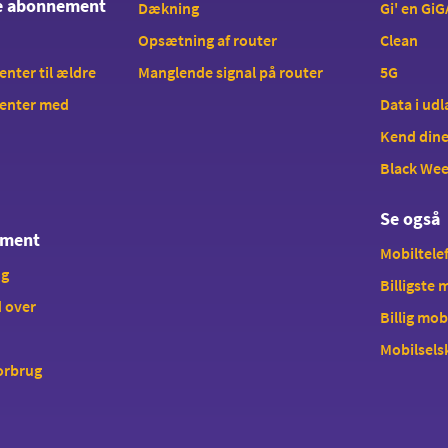
te abonnement
Dækning
Gi' en GiG
Opsætning af router
Clean
ter til ældre
Manglende signal på router
5G
enter med
Data i ud
Kend dine
Black We
Se også
ement
Mobiltelef
ng
Billigste
 over
Billig mob
Mobilsels
forbrug