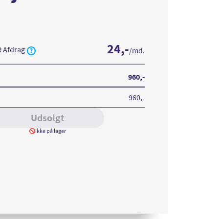
24
,-
R Afdrag
/md.
960
,-
960
,-
Udsolgt
Ikke på lager