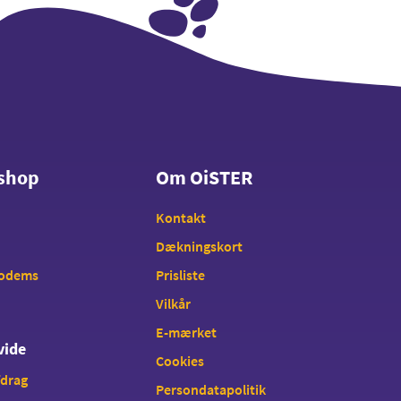
shop
Om OiSTER
shop
Om OiSTER
Kontakt
Dækningskort
modems
Prisliste
Vilkår
E-mærket
vide
Cookies
fdrag
Persondatapolitik