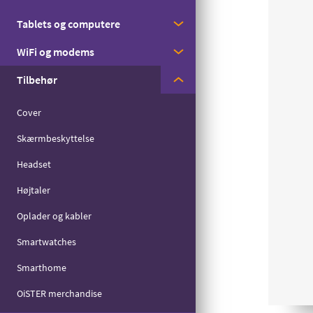
Med streaming
Tablets og computere
Apple
Til børn
WiFi og modems
Samsung
Apple
Til seniorer
Tilbehør
Motorola
Samsung
Huawei
Til det lille forbrug
Zyxel
Cover
Skærmbeskyttelse
Headset
Højtaler
Oplader og kabler
Smartwatches
Smarthome
OiSTER merchandise