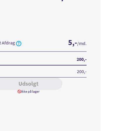
5
,-
R Afdrag
/md.
200
,-
200
,-
Udsolgt
Ikke på lager