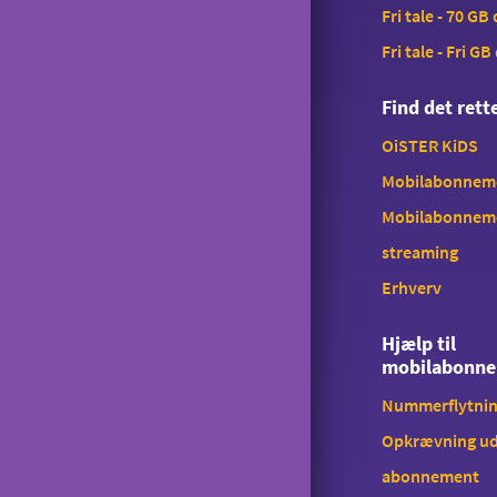
Fri tale - 70 GB
Tyverispærring
Fri tale - Fri GB
Tilmeld udlandstelefoni
Find det ret
Indholdstakseret SMS
OiSTER KiDS
OiSTER MobilBetaling
Mobilabonnemen
Log ind på Mit OiSTER
Mobilabonnem
Overdragelse
streaming
Opsigelse
Erhverv
Hjælp til
mobilabonn
Nummerflytni
Opkrævning ud
abonnement