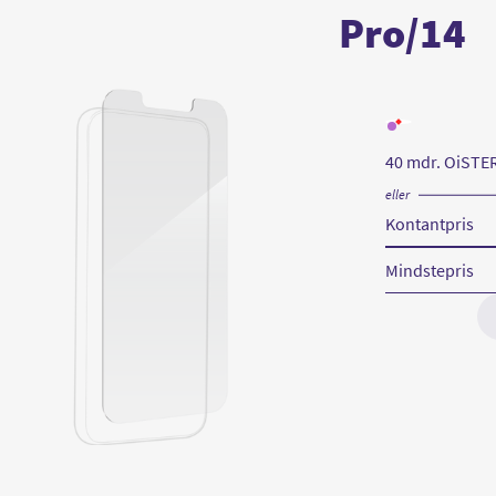
Pro/14
Læs
mere
om
40 mdr. OiSTE
Invisible
Shield
Glass
eller
Elite+
iPhone
Kontantpris
13/13
Pro/
14
Mindstepris