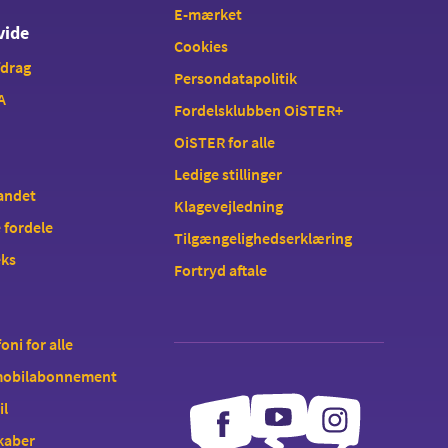
E-mærket
vide
Cookies
fdrag
Persondatapolitik
A
Fordelsklubben OiSTER+
OiSTER for alle
Ledige stillinger
landet
Klagevejledning
 fordele
Tilgængelighedserklæring
eks
Fortryd aftale
oni for alle
 mobilabonnement
il
kaber