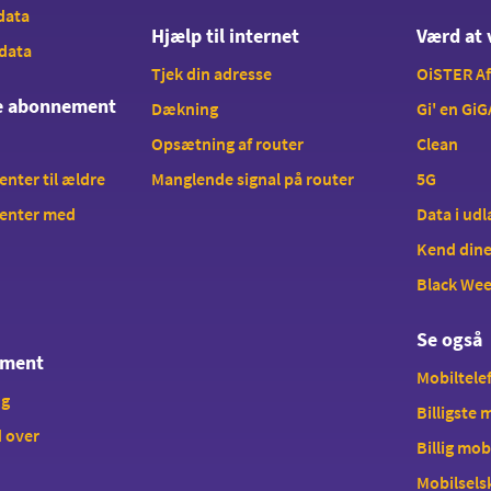
 data
Hjælp til internet
Værd at 
 data
Tjek din adresse
OiSTER A
te abonnement
Dækning
Gi' en GiG
Opsætning af router
Clean
ter til ældre
Manglende signal på router
5G
enter med
Data i ud
Kend dine
Black We
Se også
ement
Mobiltelef
ng
Billigste
 over
Billig mob
Mobilsels