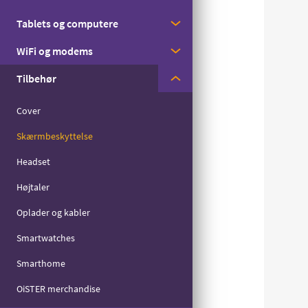
Med streaming
Tablets og computere
Apple
Til børn
WiFi og modems
Samsung
Apple
Til seniorer
Tilbehør
Motorola
Samsung
Huawei
Til det lille forbrug
Zyxel
Cover
Skærmbeskyttelse
Headset
Højtaler
Oplader og kabler
Smartwatches
Smarthome
OiSTER merchandise