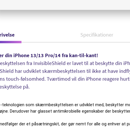
rivelse
Specifikationer
r din iPhone 13/13 Pro/14 fra kan-til-kant!
kyttelsen fra InvisibleShield er lavet til at beskytte din iPh
eShield har udviklet skærmbeskyttelsen til ikke at have indfl
ns touch-følsomhed. Tværtimod vil din iPhone reagere hurtig
skyttelse på.
teknologien som skærmbeskyttelsen er udviklet med, beskytter mod
e øjne. Derudover har glasset antimikrobielle egenskaber der beskytte
medfølger der et påsætningskit, der gør nemt for alle og enhver at p