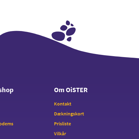
shop
Om OiSTER
shop
Om OiSTER
Kontakt
Dækningskort
modems
Prisliste
Vilkår