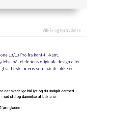
Vilkår og fortrydelse
one 13/13 Pro fra kant-til-kant.
ydelse på telefonens originale design eller
t ved tryk, præcis som når der ikke er
 det skadelige blå lys og du undgår dermed
r mod slid og dannelse af bakterier.
åføre glasset.