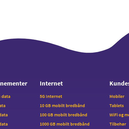
nnementer
Internet
Kunde
nnementer
Internet
Kunde
B data
5G Internet
Mobiler
data
10 GB mobilt bredbånd
Tablets
 data
100 GB mobilt bredbånd
WiFi og 
 data
1000 GB mobilt bredbånd
Tilbehør