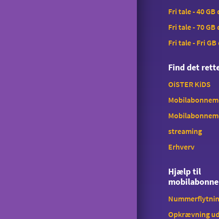
Fri tale - 40 GB
Tyverispærring
Fri tale - 70 GB
Tilmeld udlandstelefoni
Fri tale - Fri GB
Indholdstakseret SMS
Find det ret
OiSTER MobilBetaling
OiSTER KiDS
Log ind på Mit OiSTER
Mobilabonnemen
Overdragelse
Mobilabonnem
Opsigelse
streaming
Erhverv
Hjælp til
mobilabonn
Nummerflytni
Opkrævning ud