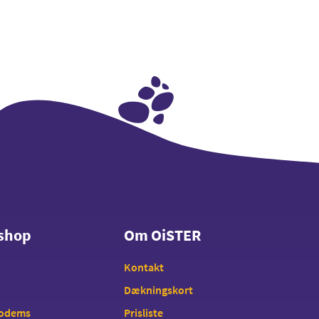
shop
Om OiSTER
shop
Om OiSTER
Kontakt
Dækningskort
modems
Prisliste