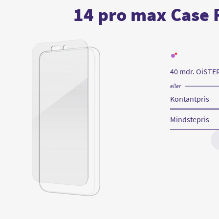
14 pro max Case 
Læs
mere
om
40 mdr. OiSTE
InvisibleShield
Elite
Anti
eller
microbiel
iPhone
Kontantpris
14
pro
max
Mindstepris
Case
Friendly