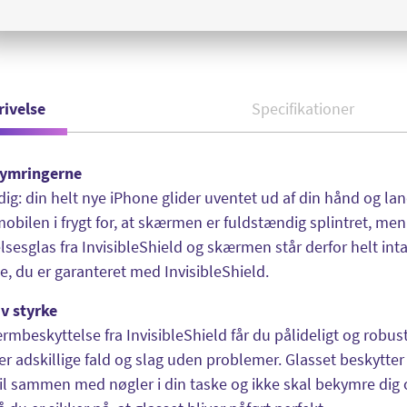
rivelse
Specifikationer
kymringerne
 dig: din helt nye iPhone glider uventet ud af din hånd og l
obilen i frygt for, at skærmen er fuldstændig splintret, men
lsesglas fra InvisibleShield og skærmen står derfor helt int
e, du er garanteret med InvisibleShield.
v styrke
mbeskyttelse fra InvisibleShield får du pålideligt og robu
ler adskillige fald og slag uden problemer. Glasset beskytt
l sammen med nøgler i din taske og ikke skal bekymre dig 