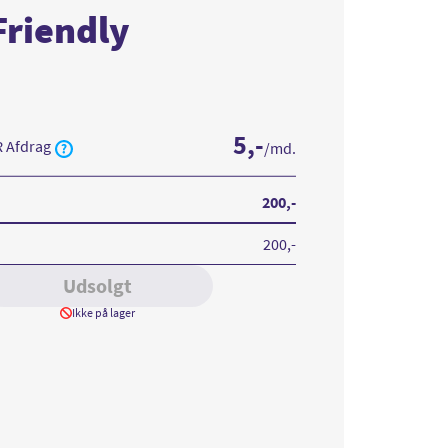
Friendly
5
,-
R Afdrag
/md.
200
,-
200
,-
Udsolgt
Ikke på lager