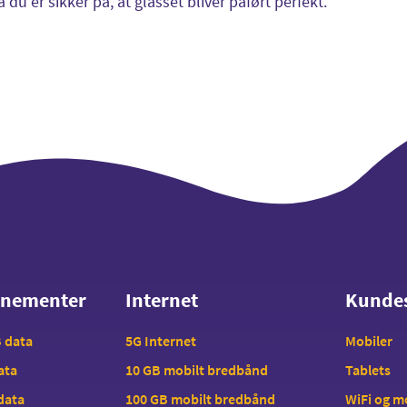
å du er sikker på, at glasset bliver påført perfekt.
nnementer
Internet
Kunde
nnementer
Internet
Kunde
B data
5G Internet
Mobiler
data
10 GB mobilt bredbånd
Tablets
 data
100 GB mobilt bredbånd
WiFi og 