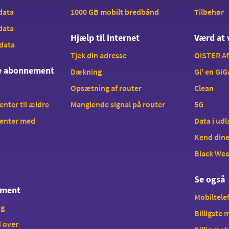
 data
1000 GB mobilt bredbånd
Tilbehør
 data
Hjælp til internet
Værd at 
 data
Tjek din adresse
OiSTER A
te abonnement
Dækning
Gi' en GiG
Opsætning af router
Clean
ter til ældre
Manglende signal på router
5G
enter med
Data i ud
Kend dine
Black We
Se også
ement
Mobiltelef
ng
Billigste
 over