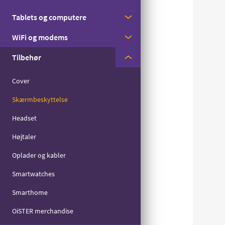
Med streaming
Tablets og computere
Apple
Til børn
WiFi og modems
Samsung
Apple
Til seniorer
Tilbehør
Motorola
Samsung
Huawei
Til det lille forbrug
Zyxel
Cover
Skærmbeskyttelse
Headset
Højtaler
Oplader og kabler
Smartwatches
Smarthome
OiSTER merchandise