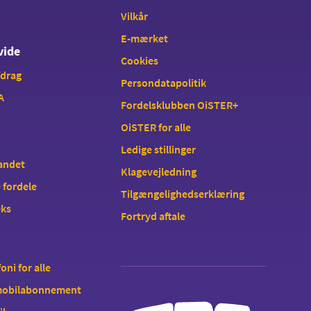
Vilkår
E-mærket
vide
Cookies
fdrag
Persondatapolitik
A
Fordelsklubben OiSTER+
OiSTER for alle
Ledige stillinger
landet
Klagevejledning
 fordele
Tilgængelighedserklæring
eks
Fortryd aftale
oni for alle
 mobilabonnement