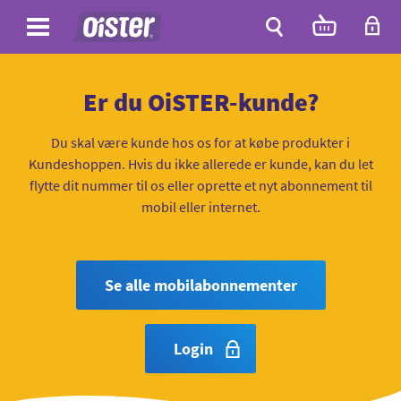
Site
Antal
varer
i
Site
kurven:
Søg
Er du OiSTER-kunde?
Du skal være kunde hos os for at købe produkter i
Kundeshoppen. Hvis du ikke allerede er kunde, kan du let
flytte dit nummer til os eller oprette et nyt abonnement til
mobil eller internet.
Se alle mobilabonnementer
Login