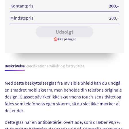
+
iPhone
Kontantpris
200
,-
12
Mini
Mindstepris
200
,-
Udsolgt
Ikke på lager
Beskrivelse
Specifikationer
Vilkår og fortrydelse
Med dette beskyttelsesglas fra Invisible Shield kan du undgå
en smadret mobilskærm, men beholde din telefons originale
design. Glasset påvirker ikke skærmens touch-sensitivitet og
føles som telefonens egen skærm, så du slet ikke mærker at
det er der.
Dette glas har en antibakteriel overflade, som dræber 99,9%
af de mange bakterier, der samler sig på en mobilskærm over