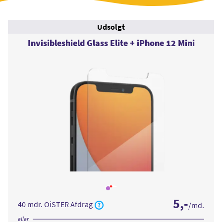
Udsolgt
Invisibleshield Glass Elite + iPhone 12 Mini
Læs
mere
5
,-
om
40 mdr. OiSTER Afdrag
/md.
Invisibleshield
Glass
Elite
eller