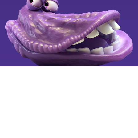
Black Weeks
Ledige stillinger
Klagevejledning
Se også
Tilgængelighedserklæring
Mobiltelefoni for alle
Fortryd aftale
Billigste mobilabonnement
Billig mobil
Mobilselskaber
Copyright © 2025 by OiSTER (Hi3G Denmark ApS). CVR:
26123445. All rights reserved.
Vi bruger cookies på oister.dk for at forbedre og tilpasse
brugervenligheden, så hvert besøg er så nemt som muligt for
dig.
Læs mere
om cookies og hvordan du sletter cookies.